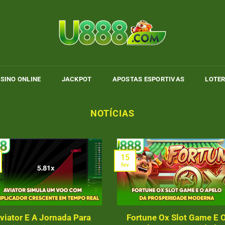
SINO ONLINE
JACKPOT
APOSTAS ESPORTIVAS
LOTER
NOTÍCIAS
15
fev
viator E A Jornada Para
Fortune Ox Slot Game E 