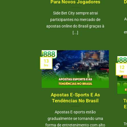
Para Novos Jogadores
D
Side Bet City sempre atrai
A
participantes no mercado de
apostas online do Brasil graças à
e
[...]
13
fev
12
fev
Apostas E-Sports E As
Tendências No Brasil
T
E
Apostas E-sports estão
gradualmente se tornando uma
T
forma de entretenimento com alto