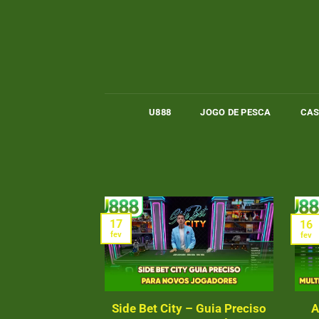
Skip
to
content
U888
JOGO DE PESCA
CAS
17
16
fev
fev
Side Bet City – Guia Preciso
A