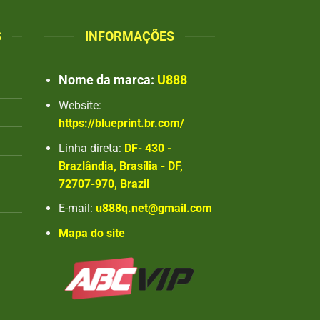
S
INFORMAÇÕES
Nome da marca:
U888
Website:
https://blueprint.br.com/
Linha direta:
DF- 430 -
Brazlândia, Brasília - DF,
72707-970, Brazil
E-mail:
u888q.net@gmail.com
Mapa do site