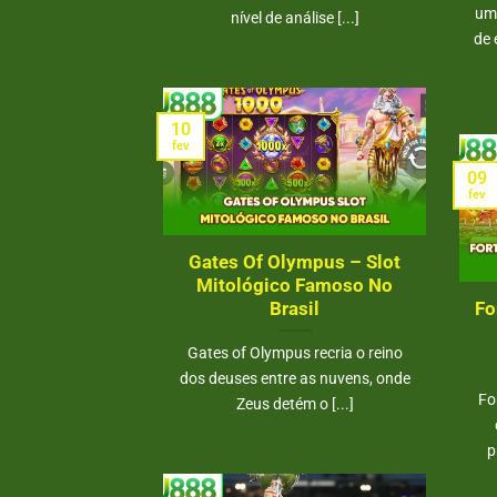
um
nível de análise [...]
de 
10
fev
09
fev
Gates Of Olympus – Slot
Mitológico Famoso No
Brasil
Fo
Gates of Olympus recria o reino
dos deuses entre as nuvens, onde
Fo
Zeus detém o [...]
p