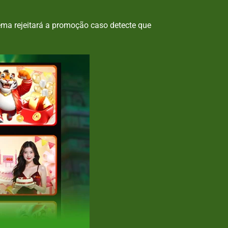
ema rejeitará a promoção caso detecte que