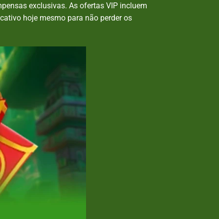
mpensas exclusivas. As ofertas VIP incluem
licativo hoje mesmo para não perder os