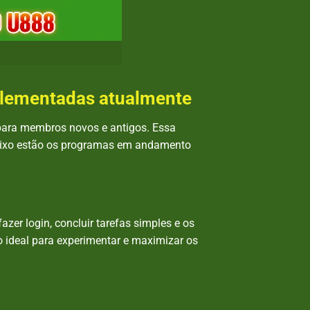
plementadas atualmente
 para membros novos e antigos. Essa
baixo estão os programas em andamento
er login, concluir tarefas simples e os
 ideal para experimentar e maximizar os