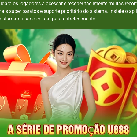
ajudará os jogadores a acessar e receber facilmente muitas reco
is super baratos e suporte prioritário do sistema. Instale o ap
ostumam usar o celular para entretenimento.