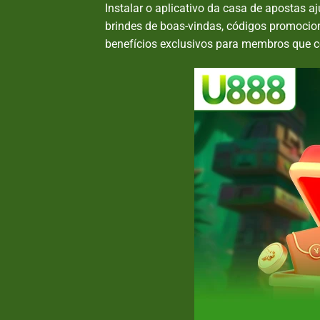
Instalar o aplicativo da casa de apostas 
brindes de boas-vindas, códigos promociona
benefícios exclusivos para membros que c