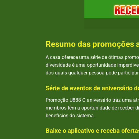
Resumo das promoções at
A casa oferece uma série de ótimas promoç
diversidade é uma oportunidade imperdíve
dos quais qualquer pessoa pode participar
Série de eventos de aniversário 
Promoção U888 O aniversário traz uma atmo
membros têm a oportunidade de receber din
benefícios do sistema.
Baixe o aplicativo e receba ofer