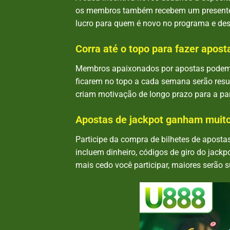
os membros também recebem um presente n
lucro para quem é novo no programa e dese
Corra até o topo para fazer apos
Membros apaixonados por apostas podem c
ficarem no topo a cada semana serão resu
criam motivação de longo prazo para a par
Apostas de jackpot ganham muito
Participe da compra de bilhetes de aposta
incluem dinheiro, códigos de giro do jackp
mais cedo você participar, maiores serão 