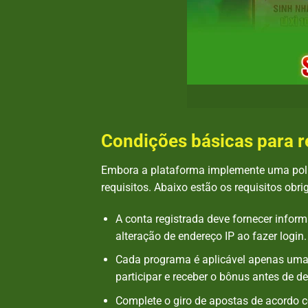
Condições básicas para 
Embora a plataforma implemente uma políti
requisitos. Abaixo estão os requisitos obr
A conta registrada deve fornecer info
alteração de endereço IP ao fazer login.
Cada programa é aplicável apenas uma v
participar e receber o bônus antes de de
Complete o giro de apostas de acordo c