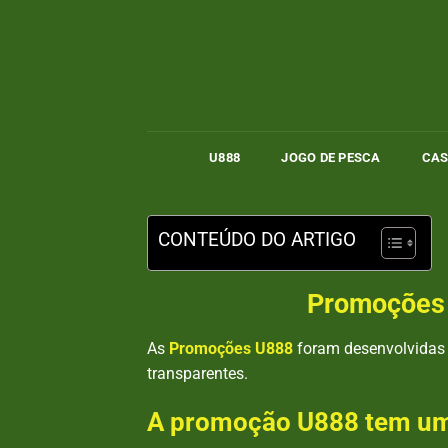
Skip
to
content
U888
JOGO DE PESCA
CAS
CONTEÚDO DO ARTIGO
Promoções 
As
Promoções U888
foram desenvolvidas p
transparentes.
A promoção U888 tem um 