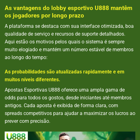
As vantagens do lobby esportivo U888 mantêm
os jogadores por longo prazo
A plataforma se destaca com sua interface otimizada, boa
qualidade de serviço e recursos de suporte detalhados.
Aqui estão os motivos pelos quais o sistema é sempre
muito elogiado e mantém um número estável de membros
ao longo do tempo:
As probabilidades são atualizadas rapidamente e em
muitos níveis diferentes.
Apostas Esportivas U888 oferece uma ampla gama de
odds para todos os gostos, desde iniciantes até membros
antigos. Cada aposta é exibida de forma clara, com
spreads competitivos para ajudar a maximizar os lucros ao
prever com precisão.