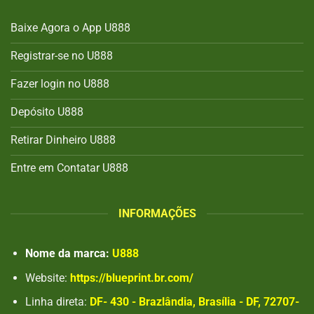
Baixe Agora o App U888
Registrar-se no U888
Fazer login no U888
Depósito U888
Retirar Dinheiro U888
Entre em Contatar U888
INFORMAÇÕES
Nome da marca:
U888
Website:
https://blueprint.br.com/
Linha direta:
DF- 430 - Brazlândia, Brasília - DF, 72707-