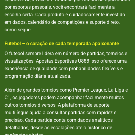
por esportes pessoais, você encontrará facilmente a
escolha certa. Cada produto é cuidadosamente investido
em dados, calendário de competições e suporte direto,
como segue:
Futebol – o coração de cada temporada apaixonante
O futebol sempre lidera em número de partidas, torneios e
visualizações. Apostas Esportivas U888 Isso oferece uma
experiência de qualidade com probabilidades flexíveis e
programação diária atualizada.
Além de grandes torneios como Premier League, La Liga e
C1, os jogadores podem acompanhar facilmente muitos
outros torneios diversos. A plataforma de suporte
multilíngue ajuda a consultar partidas com rapidez e
precisão. Cada partida conta com dados analíticos
detalhados, desde as escalações até o histórico de