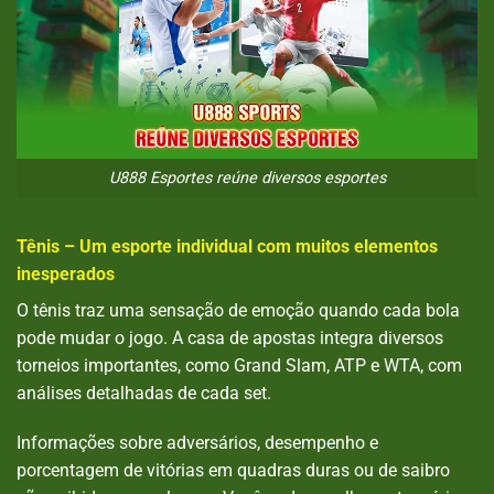
U888 Esportes reúne diversos esportes
Tênis – Um esporte individual com muitos elementos
inesperados
O tênis traz uma sensação de emoção quando cada bola
pode mudar o jogo. A casa de apostas integra diversos
torneios importantes, como Grand Slam, ATP e WTA, com
análises detalhadas de cada set.
Informações sobre adversários, desempenho e
porcentagem de vitórias em quadras duras ou de saibro