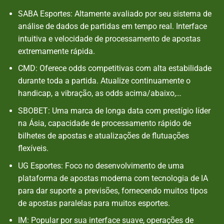
SABA Esportes: Altamente avaliado por seu sistema de
análise de dados de partidas em tempo real. Interface
intuitiva e velocidade de processamento de apostas
extremamente rápida.
CMD: Oferece odds competitivas com alta estabilidade
durante toda a partida. Atualize continuamente o
handicap, a vibração, as odds acima/abaixo,…
SBOBET: Uma marca de longa data com prestígio líder
na Ásia, capacidade de processamento rápido de
bilhetes de apostas e atualizações de flutuações
flexíveis.
UG Esportes: Foco no desenvolvimento de uma
plataforma de apostas moderna com tecnologia de IA
para dar suporte a previsões, fornecendo muitos tipos
de apostas paralelas para muitos esportes.
IM: Popular por sua interface suave, operações de