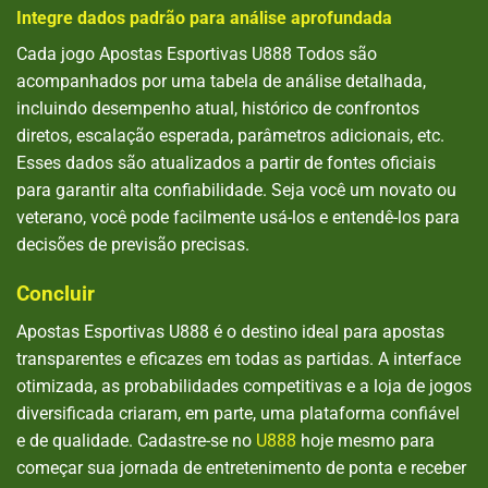
Integre dados padrão para análise aprofundada
Cada jogo Apostas Esportivas U888 Todos são
acompanhados por uma tabela de análise detalhada,
incluindo desempenho atual, histórico de confrontos
diretos, escalação esperada, parâmetros adicionais, etc.
Esses dados são atualizados a partir de fontes oficiais
para garantir alta confiabilidade. Seja você um novato ou
veterano, você pode facilmente usá-los e entendê-los para
decisões de previsão precisas.
Concluir
Apostas Esportivas U888 é o destino ideal para apostas
transparentes e eficazes em todas as partidas. A interface
otimizada, as probabilidades competitivas e a loja de jogos
diversificada criaram, em parte, uma plataforma confiável
e de qualidade. Cadastre-se no
U888
hoje mesmo para
começar sua jornada de entretenimento de ponta e receber