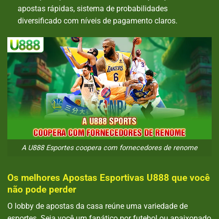
apostas rápidas, sistema de probabilidades
diversificado com níveis de pagamento claros.
A U888 Esportes coopera com fornecedores de renome
Os melhores Apostas Esportivas U888 que você
não pode perder
O lobby de apostas da casa reúne uma variedade de
esportes. Seja você um fanático por futebol ou apaixonado