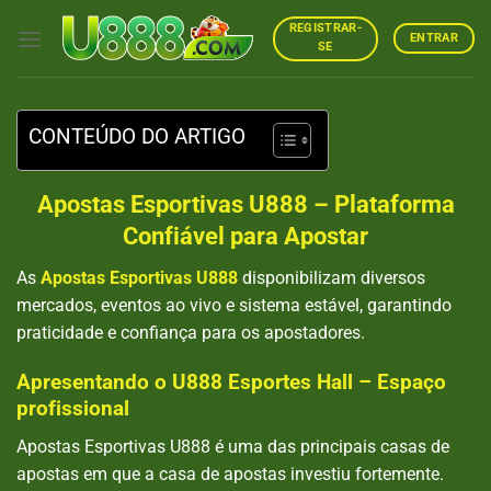
Skip
REGISTRAR-
to
ENTRAR
SE
content
CONTEÚDO DO ARTIGO
Apostas Esportivas U888 – Plataforma
Confiável para Apostar
As
Apostas Esportivas U888
disponibilizam diversos
mercados, eventos ao vivo e sistema estável, garantindo
praticidade e confiança para os apostadores.
Apresentando o U888 Esportes Hall – Espaço
profissional
Apostas Esportivas U888 é uma das principais casas de
apostas em que a casa de apostas investiu fortemente.