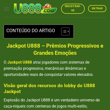
Skip
REGISTRAR-
to
ENTRAR
SE
content
CONTEÚDO DO ARTIGO
Jackpot U888 – Prêmios Progressivos e
Grandes Emoções
O
Jackpot U888
atrai jogadores com sistemas de
premiação progressiva, mecânicas dinâmicas e
oportunidades reais de conquistar valores elevados.
Visão geral dos recursos do lobby do U888
Jackpot
Explosão do Jackpot U888 é um verdadeiro universo de
caça-níqueis com centenas de jogos multi-estilo,