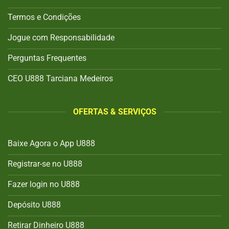
Termos e Condições
Jogue com Responsabilidade
Perguntas Frequentes
CEO U888 Tarciana Medeiros
OFERTAS & SERVIÇOS
Baixe Agora o App U888
Registrar-se no U888
Fazer login no U888
Depósito U888
Retirar Dinheiro U888