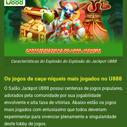
Características do Explosão do Explosão do Jackpot U888
Os jogos de caça-níqueis mais jogados no U888
O Salão Jackpot U888 possui centenas de jogos populares,
adorados pela comunidade por sua jogabilidade
envolvente e alta taxa de vitórias. Abaixo estão os jogos
mais jogados com entusiasmo que todos deveriam
experimentar para vivenciar plenamente a singularidade
deste lobby de jogos.