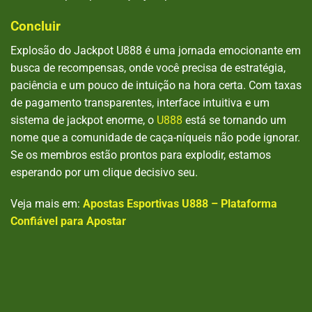
Concluir
Explosão do Jackpot U888 é uma jornada emocionante em
busca de recompensas, onde você precisa de estratégia,
paciência e um pouco de intuição na hora certa. Com taxas
de pagamento transparentes, interface intuitiva e um
sistema de jackpot enorme, o
U888
está se tornando um
nome que a comunidade de caça-níqueis não pode ignorar.
Se os membros estão prontos para explodir, estamos
esperando por um clique decisivo seu.
Veja mais em:
Apostas Esportivas U888 – Plataforma
Confiável para Apostar