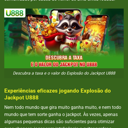
Descubra a taxa e o valor do Explosão do Jackpot U888
Experiências eficazes jogando Explosão do
Jackpot U888
Nem todo mundo que gira muito ganha muito, e nem todo
mundo que tem sorte ganha o jackpot. Às vezes, apenas
algumas pequenas dicas são suficientes para otimizar