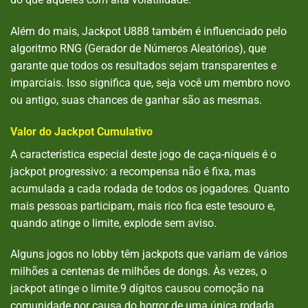
Além do mais, Jackpot U888 também é influenciado pelo
algoritmo RNG (Gerador de Números Aleatórios), que
garante que todos os resultados sejam transparentes e
imparciais. Isso significa que, seja você um membro novo
ou antigo, suas chances de ganhar são as mesmas.
Valor do Jackpot Cumulativo
A característica especial deste jogo de caça-níqueis é o
jackpot progressivo: a recompensa não é fixa, mas
acumulada a cada rodada de todos os jogadores. Quanto
mais pessoas participam, mais rico fica este tesouro e,
quando atinge o limite, explode sem aviso.
Alguns jogos no lobby têm jackpots que variam de vários
milhões a centenas de milhões de dongs. Às vezes, o
jackpot atinge o limite.9 dígitos causou comoção na
comunidade por causa do horror de uma única rodada.