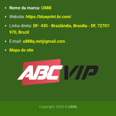
também é otimizada, exibindo claramente cada partida,
Nome da marca:
U888
o calendário das partidas e uma tabela de estatísticas
Website:
https://blueprint.br.com/
detalhada.
Linha direta:
DF- 430 - Brazlândia, Brasília - DF, 72707-
Casino ao vivo online
970, Brazil
Não precisa ir ao casino, todos podem jogar Bacará,
E-mail:
u888q.net@gmail.com
Roleta, Blackjack, Dragon Tiger,… em casa. Sistema de
Mapa do site
Cassino ao Vivo na plataforma.U888 utilizando
tecnologia de transmissão ao vivo de cassinos
famosos da Ásia e Europa, aliada a uma equipe de
crupiês profissionais, proporcionamos experiências de
entretenimento de qualidade.
Copyright 2026 ©
U888