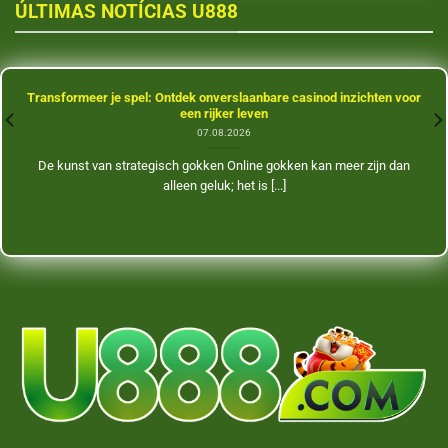
ÚLTIMAS NOTÍCIAS U888
U888 desenvolve um sistema seguro de depósito e retirada
Transformeer je spel: Ontdek onverslaanbare casinod inzichten voor
Equipe de atendimento ao cliente da U888 dedicada
een rijker leven
24 horas por dia, 7 dias por semana
07.08.2026
O atendimento ao cliente também é sistematicamente
De kunst van strategisch gokken Online gokken kan meer zijn dan
alleen geluk; het is [...]
investido, desde o treinamento da equipe até a
infraestrutura de conexão. Cada departamento de turno
garante uma resposta rápida a todas as perguntas,
desde contas, jogos até problemas técnicos. Os clientes
podem escolher os canais de suporte via chat online, e-
mail ou redes sociais (Telegram, Facebook). Veja mais
em:
Cassino Online U888 – Plataforma Segura e
Completa
Promoções exclusivas com grandes recompensas
todos os dias