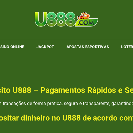
SINO ONLINE
JACKPOT
APOSTAS ESPORTIVAS
LOTER
ito U888 – Pagamentos Rápidos e S
 transações de forma prática, segura e transparente, garantind
ositar dinheiro no U888 de acordo co