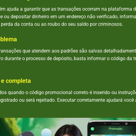
m ajuda a garantir que as transações ocorram na plataforma de
te ou depositar dinheiro em um endereço não verificado, infor
perda da conta ou ao roubo do seu saldo por criminosos.
roblema
ransações que atendem aos padrões são salvas detalhadamente 
rro durante o processo de depósito, basta informar o código da
 e completa
s quando o código promocional correto é inserido ou instruçõe
egistrado ou será rejeitado. Executar corretamente ajudará você