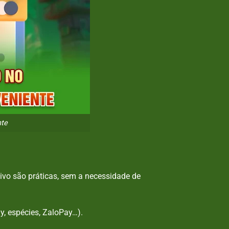
nte
tivo são práticas, sem a necessidade de
ay, espécies, ZaloPay…).