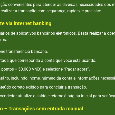
ação convenientes para atender às diversas necessidades dos 
realizar a transação com segurança, rapidez e precisão:
e via internet banking
os de aplicativos bancários eletrônicos. Basta realizar a oper
orma:
one transferência bancária.
rtada que corresponda à conta que você está usando.
 pontos = 50.000 VND) e selecione “Pagar agora”.
tário, incluindo: nome, número da conta e informações necessár
nteúdo correto exibido para concluir a transação.
ndedor atualize o saldo e retorne à página inicial para verifica
io – Transações sem entrada manual