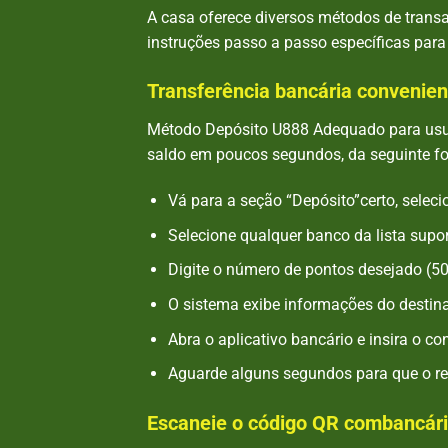
A casa oferece diversos métodos de trans
instruções passo a passo específicas para 
Transferência bancária convenient
Método Depósito U888 Adequado para usuári
saldo em poucos segundos, da seguinte f
Vá para a seção “Depósito”certo, seleci
Selecione qualquer banco da lista supo
Digite o número de pontos desejado (50
O sistema exibe informações do destina
Abra o aplicativo bancário e insira o co
Aguarde alguns segundos para que o reve
Escaneie o código QR combancár