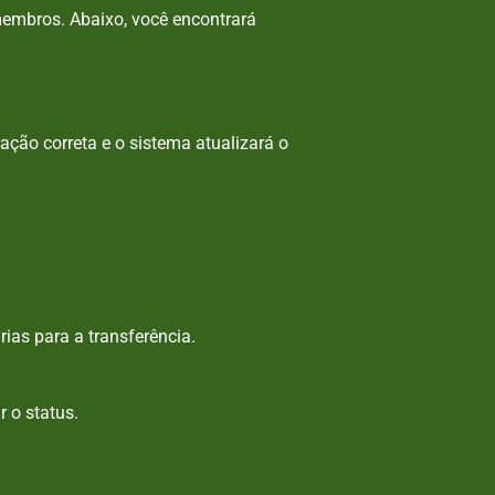
membros. Abaixo, você encontrará
ação correta e o sistema atualizará o
ias para a transferência.
r o status.