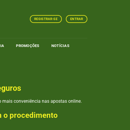
REGISTRAR-SE
ENTRAR
IA
PROMOÇÕES
NOTÍCIAS
eguros
o mais conveniência nas apostas online.
m o procedimento