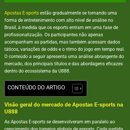
Apostas E-sports
estão gradualmente se tornando uma
forma de entretenimento com alto nível de análise no
Brasil, à medida que os esports entram em uma fase de
profissionalização. Os participantes não apenas
acompanham as partidas, mas também acessam dados
táticos, variações de odds e o ritmo do jogo em tempo real.
O conteúdo a seguir apresenta uma análise abrangente do
mercado, dos principais títulos e das abordagens eficazes
dentro do ecossistema da U888.
CONTEÚDO DO ARTIGO
Visão geral do mercado de Apostas E-sports na
U888
As Apostas E-sports se desenvolveram em paralelo ao
crescimento dos torneios globais de esports. Cada partida