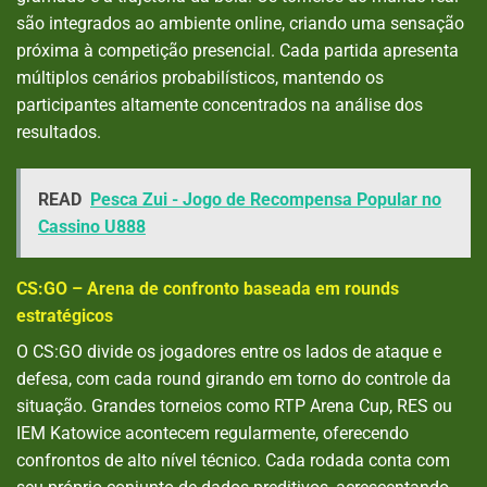
são integrados ao ambiente online, criando uma sensação
próxima à competição presencial. Cada partida apresenta
múltiplos cenários probabilísticos, mantendo os
participantes altamente concentrados na análise dos
resultados.
READ
Pesca Zui - Jogo de Recompensa Popular no
Cassino U888
CS:GO – Arena de confronto baseada em rounds
estratégicos
O CS:GO divide os jogadores entre os lados de ataque e
defesa, com cada round girando em torno do controle da
situação. Grandes torneios como RTP Arena Cup, RES ou
IEM Katowice acontecem regularmente, oferecendo
confrontos de alto nível técnico. Cada rodada conta com