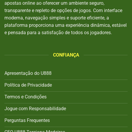
apostas online ao oferecer um ambiente seguro,
transparente e repleto de opções de jogos. Com interface
moderna, navegação simples e suporte eficiente, a
plataforma proporciona uma experiência dinâmica, estável
e pensada para a satisfação de todos os jogadores.
CONFIANÇA
Apresentação do U888
Política de Privacidade
Termos e Condições
Jogue com Responsabilidade
Perguntas Frequentes