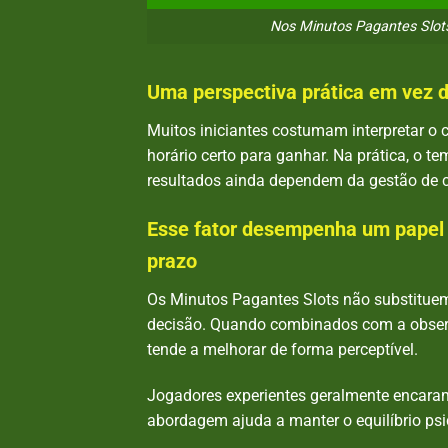
Nos Minutos Pagantes Slot
Uma perspectiva prática em vez 
Muitos iniciantes costumam interpretar o 
horário certo para ganhar. Na prática, o 
resultados ainda dependem da gestão de ca
Esse fator desempenha um papel 
prazo
Os Minutos Pagantes Slots não substituem
decisão. Quando combinados com a observaç
tende a melhorar de forma perceptível.
Jogadores experientes geralmente encaram
abordagem ajuda a manter o equilíbrio psi