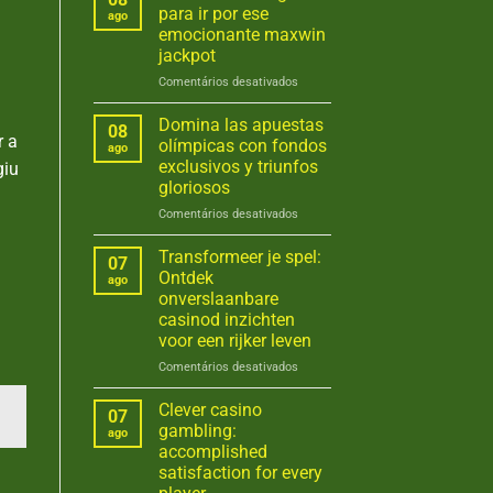
esencial
para ir por ese
ago
del
emocionante maxwin
juego
jackpot
y
obtén
em
Comentários desativados
recompensas
Descubre
reales
las
Domina las apuestas
08
como
reglas
r a
olímpicas con fondos
ago
un
para
exclusivos y triunfos
giu
profesional
ir
gloriosos
de
por
la
ese
em
Comentários desativados
tanda
emocionante
Domina
de
maxwin
las
Transformeer je spel:
07
penales
jackpot
apuestas
Ontdek
ago
olímpicas
onverslaanbare
con
casinod inzichten
fondos
voor een rijker leven
exclusivos
y
em
Comentários desativados
triunfos
Transformeer
gloriosos
je
Clever casino
07
spel:
gambling:
ago
Ontdek
accomplished
onverslaanbare
satisfaction for every
casinod