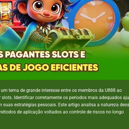
 um tema de grande interesse entre os membros da U888 ao
r slots. Identificar corretamente os períodos mais adequados aj
 suas estratégias pessoais. Este artigo analisa a natureza des
métodos de aplicação voltados ao controle de riscos no longo