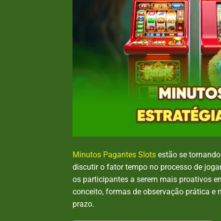
Minutos Pagantes Slots
estão se tornando
discutir o fator tempo no processo de joga
os participantes a serem mais proativos em
conceito, formas de observação prática e 
prazo.