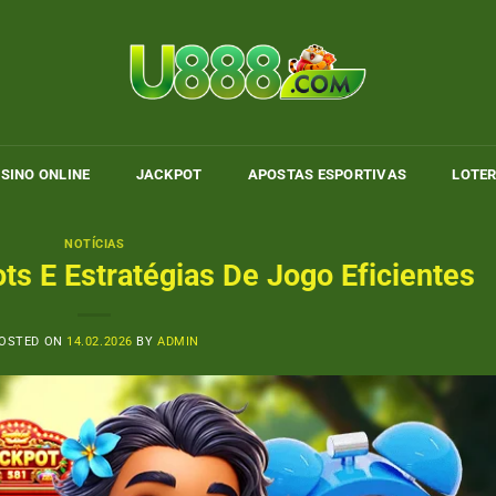
SINO ONLINE
JACKPOT
APOSTAS ESPORTIVAS
LOTER
NOTÍCIAS
ts E Estratégias De Jogo Eficientes
OSTED ON
14.02.2026
BY
ADMIN