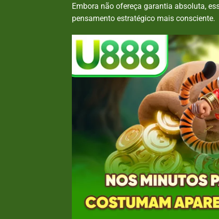
Embora não ofereça garantia absoluta, es
pensamento estratégico mais consciente.