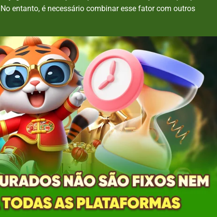
 No entanto, é necessário combinar esse fator com outros