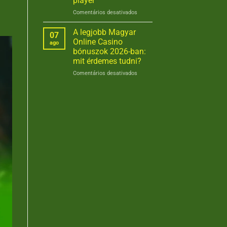
player
inzichten
voor
em
Comentários desativados
een
Clever
rijker
casino
A legjobb Magyar
07
leven
gambling:
Online Casino
ago
accomplished
bónuszok 2026-ban:
satisfaction
mit érdemes tudni?
for
every
em
Comentários desativados
player
A
legjobb
Magyar
Online
Casino
bónuszok
2026-
ban:
mit
érdemes
tudni?