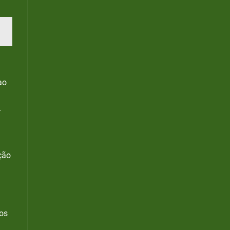
ao
.
ção
ros