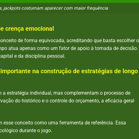
s, jackpots costumam aparecer com maior frequência
de crença emocional
conceito de forma equivocada, acreditando que basta escolher o
tempo atua apenas como um fator de apoio à tomada de decisão.
pital e da disciplina pessoal.
importante na construção de estratégias de longo
 a estratégia individual, mas complementam o processo de
ão do histórico e o controle do orçamento, a eficácia geral
 esse conceito como uma ferramenta de referência. Essa
cológico durante o jogo.