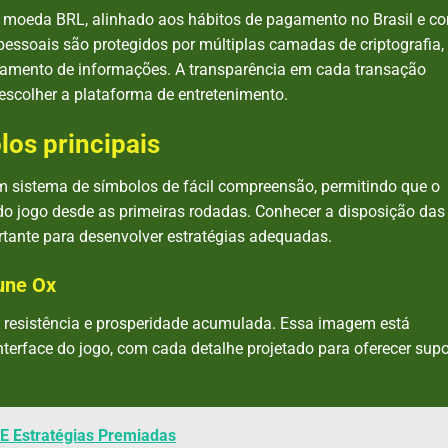
à moeda BRL, alinhado aos hábitos de pagamento no Brasil e c
pessoais são protegidos por múltiplas camadas de criptografia,
azamento de informações. A transparência em cada transação
escolher a plataforma de entretenimento.
los principais
 sistema de símbolos de fácil compreensão, permitindo que o
do jogo desde as primeiras rodadas. Conhecer a disposição das
rtante para desenvolver estratégias adequadas.
une Ox
a resistência e prosperidade acumulada. Essa imagem está
nterface do jogo, com cada detalhe projetado para oferecer supo
E Estratégias Premiadas