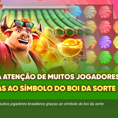
tos jogadores brasileiros graças ao símbolo do boi da sorte