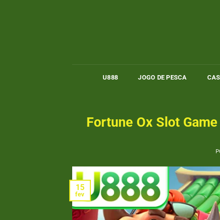
Skip
to
content
U888
JOGO DE PESCA
CAS
Fortune Ox Slot Game
P
15
fev