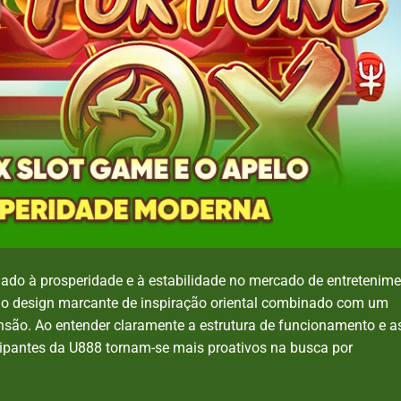
do à prosperidade e à estabilidade no mercado de entretenim
elo design marcante de inspiração oriental combinado com um
são. Ao entender claramente a estrutura de funcionamento e a
cipantes da U888 tornam-se mais proativos na busca por