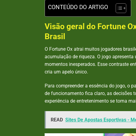
CONTEÚDO DO ARTIGO
Visão geral do Fortune O
Brasil
O Fortune Ox atrai muitos jogadores brasil
acumulação de riqueza. O jogo apresenta
momentos inesperados. Esse contraste en
cria um apelo único.
Para compreender a essência do jogo, o pa
de funcionamento fica claro, as decisões t
experiência de entretenimento se torna mais
READ
Sites De Apostas Esportivas - M