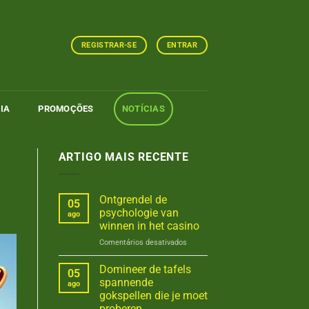
REGISTRAR-SE
ENTRAR
IA
PROMOÇÕES
NOTÍCIAS
ARTIGO MAIS RECENTE
Ontgrendel de
05
psychologie van
ago
winnen in het casino
em
Comentários desativados
Ontgrendel
de
Domineer de tafels
05
psychologie
spannende
ago
van
gokspellen die je moet
winnen
proberen