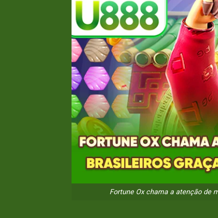
Fortune Ox chama a atenção de mui