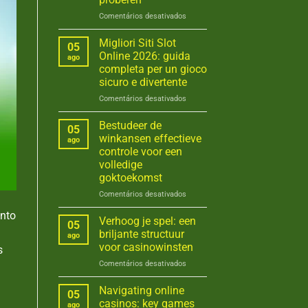
in
het
em
Comentários desativados
casino
Domineer
de
Migliori Siti Slot
05
tafels
Online 2026: guida
ago
spannende
completa per un gioco
gokspellen
sicuro e divertente
die
je
em
Comentários desativados
moet
Migliori
proberen
Siti
Bestudeer de
05
Slot
winkansen effectieve
ago
Online
controle voor een
2026:
volledige
guida
goktoekomst
completa
per
em
Comentários desativados
un
Bestudeer
ento
gioco
de
Verhoog je spel: een
05
sicuro
winkansen
briljante structuur
ago
e
effectieve
voor casinowinsten
s
divertente
controle
em
Comentários desativados
voor
Verhoog
een
je
volledige
Navigating online
05
spel:
goktoekomst
casinos: key games
ago