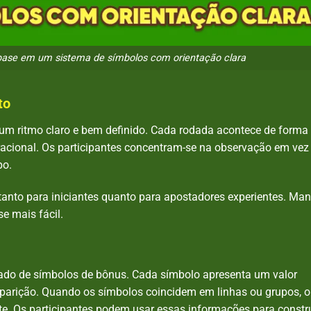
base em um sistema de símbolos com orientação clara
to
 um ritmo claro e bem definido. Cada rodada acontece de forma
racional. Os participantes concentram-se na observação em vez
po.
anto para iniciantes quanto para apostadores experientes. Man
e mais fácil.
cado de símbolos de bônus. Cada símbolo apresenta um valor
e aparição. Quando os símbolos coincidem em linhas ou grupos, o
e. Os participantes podem usar essas informações para constru