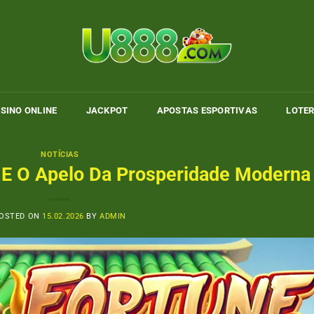
SINO ONLINE
JACKPOT
APOSTAS ESPORTIVAS
LOTER
NOTÍCIAS
 E O Apelo Da Prosperidade Moderna
OSTED ON
15.02.2026
BY
ADMIN