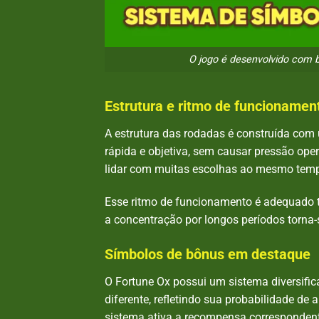
O jogo é desenvolvido com 
Estrutura e ritmo de funcionamen
A estrutura das rodadas é construída com
rápida e objetiva, sem causar pressão ope
lidar com muitas escolhas ao mesmo tem
Esse ritmo de funcionamento é adequado t
a concentração por longos períodos torna-s
Símbolos de bônus em destaque
O Fortune Ox possui um sistema diversifi
diferente, refletindo sua probabilidade d
sistema ativa a recompensa correspondent