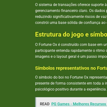
O sistema de transações oferece suporte 
gerenciamento financeiro claro. Os dados 
reduzindo significativamente riscos de v
constrói uma base sólida de confiança ao 
Estrutura do jogo e símbo
O Fortune Ox é construído com base em um
participante entenda rapidamente o ritmo 
imagens e o layout geral é um passo impo
Símbolos representativos no Fort
O símbolo do boi no Fortune Ox represent
presente de forma consistente em toda a i
psicológico positivo durante a experiência.
READ
PG Games - Melhores Recursos 