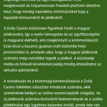
megtervezett és folyamatosan frissített platform lehetővé
teszi, hogy mindig naprakész információkat kapj a
legújabb bónuszokról és játékokról.
A Dolly Casino különösen figyelmet fordít a magyar
játékosokra, így a nyelvi támogatás és az ügyfélszolgálat
is magyarul elérhető, ami megkönnyíti a kommunikációt.
Ezen kívül a kaszinó gyakran indít különféle helyi
promóciókat is, amelyek célja, hogy a magyar játékosok
számára még vonzóbbá tegyék a játékot. A közösségi
média és hírlevél követésével pedig mindig értesülhetsz az
aktuális ajánlatokról.
A szórakozás és a biztonság kombinálásával a Dolly
Casino tökéletes választás mindazok számára, akik
szeretnének belépni az online szerencsejáték világába. Az
új játékosok számára biztosított kedvezmények és a széles
játékkínálat egy izgalmas kalandra invitál, amely tele van