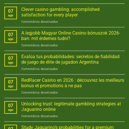
Transformeer
je
Clever casino gambling: accomplished
07
spel:
satisfaction for every player
ago
Ontdek
em
Comentários desativados
onverslaanbare
Clever
casinod
casino
A legjobb Magyar Online Casino bónuszok 2026-
inzichten
07
gambling:
voor
ban: mit érdemes tudni?
ago
accomplished
een
em
Comentários desativados
satisfaction
rijker
A
for
leven
legjobb
Evalúa tus probabilidades: secretos de fiabilidad
every
07
Magyar
player
de juego de élite de jugadon Argentina
ago
Online
em
Comentários desativados
Casino
Evalúa
bónuszok
tus
RedRacer Casino en 2026 : découvrez les meilleurs
2026-
07
probabilidades:
ban:
bonus et promotions à ne pas
ago
secretos
mit
em
Comentários desativados
de
érdemes
RedRacer
fiabilidad
tudni?
Casino
Unlocking trust: legitimate gambling strategies at
de
07
en
juego
Jaguarino online
ago
2026
de
em
Comentários desativados
:
élite
Unlocking
découvrez
de
trust:
Study Jaguarino’s probabilities for a premium
les
jugadon