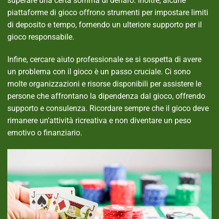
superare una certa somma di denaro. Inoltre, alcune
piattaforme di gioco offrono strumenti per impostare limiti
di deposito e tempo, fornendo un ulteriore supporto per il
gioco responsabile.
Infine, cercare aiuto professionale se si sospetta di avere
un problema con il gioco è un passo cruciale. Ci sono
molte organizzazioni e risorse disponibili per assistere le
persone che affrontano la dipendenza dal gioco, offrendo
supporto e consulenza. Ricordare sempre che il gioco deve
rimanere un’attività ricreativa e non diventare un peso
emotivo o finanziario.