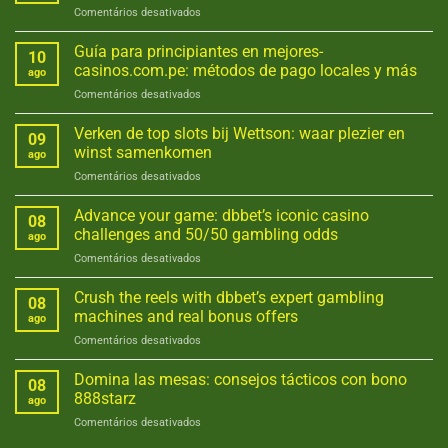
pagamenti
em
Comentários desativados
in
Application
crypto
mobile
Guía para principiantes en mejores-
e
10
Simsinos
casinos.com.pe: métodos de pago locales y más
piattaforme
ago
Casino
sicure
em
Comentários desativados
:
per
Guía
votre
para
Verken de top slots bij Wettson: waar plezier en
accès
09
principiantes
aux
winst samenkomen
ago
en
jeux
em
Comentários desativados
mejores-
en
Verken
casinos.com.pe:
déplacement
de
Advance your game: dbbet’s iconic casino
métodos
08
top
de
challenges and 50/50 gambling odds
ago
slots
pago
em
Comentários desativados
bij
locales
Advance
Wettson:
y
your
Crush the reels with dbbet’s expert gambling
waar
más
08
game:
plezier
machines and real bonus offers
ago
dbbet’s
en
em
Comentários desativados
iconic
winst
Crush
casino
samenkomen
the
Domina las mesas: consejos tácticos con bono
challenges
08
reels
and
888starz
ago
with
50/50
em
Comentários desativados
dbbet’s
gambling
Domina
expert
odds