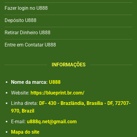
Fazer login no U888
Depósito U888
Retirar Dinheiro U888
Entre em Contatar U888
INFORMAÇÕES
Nome da marca:
U888
Website:
https://blueprint.br.com/
Linha direta:
DF- 430 - Brazlândia, Brasília - DF, 72707-
970, Brazil
E-mail:
u888q.net@gmail.com
Mapa do site