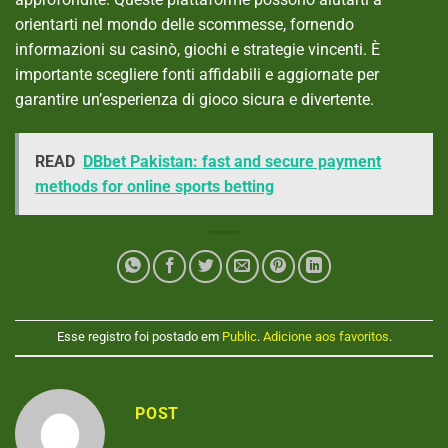
orientarti nel mondo delle scommesse, fornendo
informazioni su casinò, giochi e strategie vincenti. È
importante scegliere fonti affidabili e aggiornate per
garantire un’esperienza di gioco sicura e divertente.
READ
DBbet Pakistan: fast and secure payment
methods for online sports betting
Esse registro foi postado em
Public
.
Adicione aos favoritos
.
POST