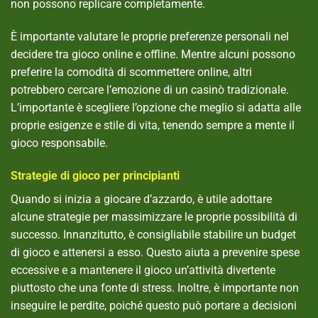
non possono replicare completamente.
È importante valutare le proprie preferenze personali nel
decidere tra gioco online e offline. Mentre alcuni possono
preferire la comodità di scommettere online, altri
potrebbero cercare l’emozione di un casinò tradizionale.
L’importante è scegliere l’opzione che meglio si adatta alle
proprie esigenze e stile di vita, tenendo sempre a mente il
gioco responsabile.
Strategie di gioco per principianti
Quando si inizia a giocare d’azzardo, è utile adottare
alcune strategie per massimizzare le proprie possibilità di
successo. Innanzitutto, è consigliabile stabilire un budget
di gioco e attenersi a esso. Questo aiuta a prevenire spese
eccessive e a mantenere il gioco un’attività divertente
piuttosto che una fonte di stress. Inoltre, è importante non
inseguire le perdite, poiché questo può portare a decisioni