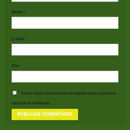
Nome
*
E-mail
*
Site
Salvar meus dados neste navegador para a próxima
vez que eu comentar.