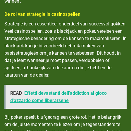
winnen’.
De rol van strategie in casinospellen
Strategie is een essentieel onderdeel van succesvol gokken.
Veel casinospellen, zoals blackjack en poker, vereisen een
strategische benadering om de kansen te maximaliseren. In
blackjack kun je bijvoorbeeld gebruik maken van
basisstrategieën om je kansen te verbeteren. Dit houdt in
dat je leert wanneer je moet passen, verdubbelen of
splitsen, afhankelijk van de kaarten die je hebt en de
kaarten van de dealer.
READ
Effetti devastanti dell'addiction al gioco
d'azzardo come liberarsene
Bij poker speelt blufgedrag een grote rol. Het is belangrijk
om de juiste momenten te kiezen om je tegenstanders te