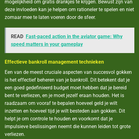
mogelijkheid om gratis drankjes te krijgen. Bewust zijn van
deze invloeden kan je helpen om rationeler te spelen en niet
zomaar mee te laten voeren door de sfeer.
READ
Fast-paced action in the aviator game: Why
speed matters in your gameplay
Effectieve bankroll management technieken
Een van de meest cruciale aspecten van succesvol gokken
is het effectief beheren van je bankroll. Dit betekent dat je
een goed gedefinieerd budget moet hebben dat je bereid
bent te verliezen, en je moet jezelf eraan houden. Het is
raadzaam om vooraf te bepalen hoeveel geld je wilt
inzetten en hoeveel tijd je wilt besteden aan gokken. Dit
helpt je om controle te houden en voorkomt dat je
impulsieve beslissingen neemt die kunnen leiden tot grote
verliezen.