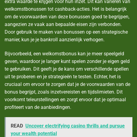
extra waarde te krijgen voor hun inzet. Dit kan variëren van
welkomstbonussen tot cashback-acties. Het is belangrijk
om de voorwaarden van deze bonussen goed te begrijpen,
aangezien ze vaak aan bepaalde eisen zijn verbonden.
Door gebruik te maken van bonussen op een strategische
manier, kun je je bankroll aanzienlijk verhogen.
Bijvoorbeeld, een welkomstbonus kan je meer speelgeld
geven, waardoor je langer kunt spelen zonder je eigen geld
te gebruiken. Dit geeft je de kans om verschillende spellen
uit te proberen en je strategieën te testen. Echter, het is
cruciaal om ervoor te zorgen dat je de voorwaarden van de
bonus begrijpt, zoals inzetvereisten en tijdslimieten. Dit
voorkomt teleurstellingen en zorgt ervoor dat je optimaal
profiteert van de aanbiedingen.
READ
Uncover electrifying casino thrills and pursue
your wealth potential