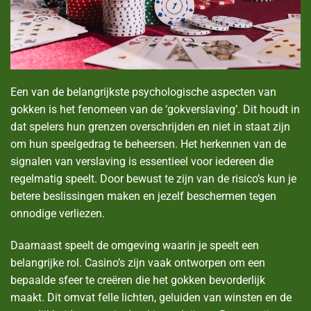
Een van de belangrijkste psychologische aspecten van
gokken is het fenomeen van de ‘gokverslaving’. Dit houdt in
dat spelers hun grenzen overschrijden en niet in staat zijn
om hun speelgedrag te beheersen. Het herkennen van de
signalen van verslaving is essentieel voor iedereen die
regelmatig speelt. Door bewust te zijn van de risico’s kun je
betere beslissingen maken en jezelf beschermen tegen
onnodige verliezen.
Daarnaast speelt de omgeving waarin je speelt een
belangrijke rol. Casino’s zijn vaak ontworpen om een
bepaalde sfeer te creëren die het gokken bevorderlijk
maakt. Dit omvat felle lichten, geluiden van winsten en de