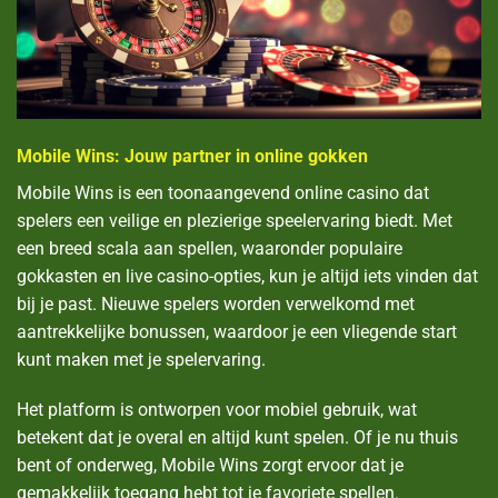
Mobile Wins: Jouw partner in online gokken
Mobile Wins is een toonaangevend online casino dat
spelers een veilige en plezierige speelervaring biedt. Met
een breed scala aan spellen, waaronder populaire
gokkasten en live casino-opties, kun je altijd iets vinden dat
bij je past. Nieuwe spelers worden verwelkomd met
aantrekkelijke bonussen, waardoor je een vliegende start
kunt maken met je spelervaring.
Het platform is ontworpen voor mobiel gebruik, wat
betekent dat je overal en altijd kunt spelen. Of je nu thuis
bent of onderweg, Mobile Wins zorgt ervoor dat je
gemakkelijk toegang hebt tot je favoriete spellen.