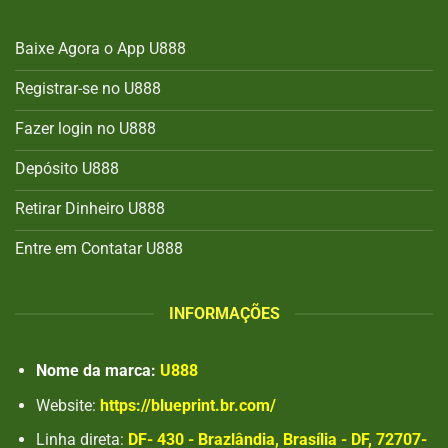
Baixe Agora o App U888
Registrar-se no U888
Fazer login no U888
Depósito U888
Retirar Dinheiro U888
Entre em Contatar U888
INFORMAÇÕES
Nome da marca:
U888
Website:
https://blueprint.br.com/
Linha direta:
DF- 430 - Brazlândia, Brasília - DF, 72707-