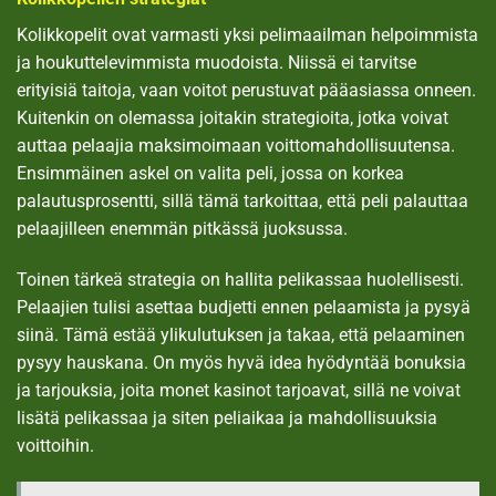
Kolikkopelit ovat varmasti yksi pelimaailman helpoimmista
ja houkuttelevimmista muodoista. Niissä ei tarvitse
erityisiä taitoja, vaan voitot perustuvat pääasiassa onneen.
Kuitenkin on olemassa joitakin strategioita, jotka voivat
auttaa pelaajia maksimoimaan voittomahdollisuutensa.
Ensimmäinen askel on valita peli, jossa on korkea
palautusprosentti, sillä tämä tarkoittaa, että peli palauttaa
pelaajilleen enemmän pitkässä juoksussa.
Toinen tärkeä strategia on hallita pelikassaa huolellisesti.
Pelaajien tulisi asettaa budjetti ennen pelaamista ja pysyä
siinä. Tämä estää ylikulutuksen ja takaa, että pelaaminen
pysyy hauskana. On myös hyvä idea hyödyntää bonuksia
ja tarjouksia, joita monet kasinot tarjoavat, sillä ne voivat
lisätä pelikassaa ja siten peliaikaa ja mahdollisuuksia
voittoihin.