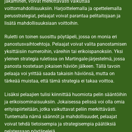
jakaminen, voivat merkittävästi vaikuttaa
voittomahdollisuuksiin. Harjoittelemalla ja opettelemalla
perusstrategiat, pelaajat voivat parantaa pelitaitojaan ja
lisätä mahdollisuuksiaan voittoihin.
Ruletti on toinen suosittu pöytäpeli, jossa on monia eri
panostusvaihtoehtoja. Pelaajat voivat valita panostamisen
yksittäisiin numeroihin, väreihin tai erikoispanoksiin. Yksi
yleinen strategia ruletissa on Martingale-järjestelmä, jossa
panosta nostetaan jokaisen häviön jälkeen. Tällä tavoin
pelaaja voi yrittää saada takaisin häviönsä, mutta on
tärkeää muistaa, että tämä strategia ei takaa voittoa.
Lisäksi pelaajien tulisi kiinnittää huomiota pelin sääntöihin
ja erikoisominaisuuksiin. Jokaisessa pelissä voi olla omia
erityispiirteitään, jotka vaikuttavat peliin merkittävästi.
Tuntemalla nämä säännöt ja mahdollisuudet, pelaajat
voivat tehdä tietoisempia ja strategisempia päätöksiä
pelatessaan pöytäpelejä.