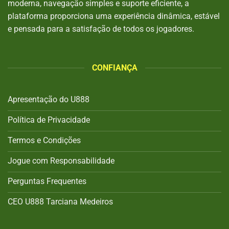
moderna, navegação simples e suporte eficiente, a
plataforma proporciona uma experiência dinâmica, estável
e pensada para a satisfação de todos os jogadores.
CONFIANÇA
Apresentação do U888
Política de Privacidade
Termos e Condições
Jogue com Responsabilidade
Perguntas Frequentes
CEO U888 Tarciana Medeiros