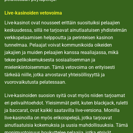
Live-kasinoiden vetovoima
Live-kasinot ovat nousseet erittäin suosituiksi pelaajien
keskuudessa, sillä ne tarjoavat ainutlaatuisen yhdistelmän
verkkopelaamisen helppoutta ja perinteisen kasinon
tunnelmaa. Pelaajat voivat kommunikoida oikeiden
jakajien ja muiden pelaajien kanssa reaaliajassa, mikä
tekee pelikokemuksesta sosiaalisemman ja
mielenkiintoisemman. Tämä vetovoima on erityisesti
tärkeää niille, jotka arvostavat yhteisöllisyyttä ja
vuorovaikutusta pelatessaan.
Live-kasinoiden suosion syitä ovat myös niiden tarjoamat
eri pelivaihtoehdot. Yleisimmät pelit, kuten blackjack, ruletti
ja baccarat, ovat kaikki saatavilla live-versiona. Monilla
live-kasinoilla on myös erikoispelejä, jotka tarjoavat
ainutlaatuisia kokemuksia ja uusia mahdollisuuksia. Tämä
monimuotoisuus houkuttelee pelaajia, jotka etsivät