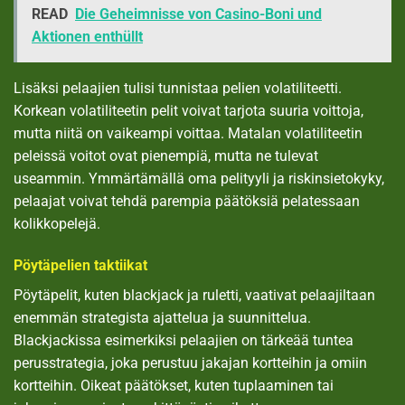
READ
Die Geheimnisse von Casino-Boni und
Aktionen enthüllt
Lisäksi pelaajien tulisi tunnistaa pelien volatiliteetti.
Korkean volatiliteetin pelit voivat tarjota suuria voittoja,
mutta niitä on vaikeampi voittaa. Matalan volatiliteetin
peleissä voitot ovat pienempiä, mutta ne tulevat
useammin. Ymmärtämällä oma pelityyli ja riskinsietokyky,
pelaajat voivat tehdä parempia päätöksiä pelatessaan
kolikkopelejä.
Pöytäpelien taktiikat
Pöytäpelit, kuten blackjack ja ruletti, vaativat pelaajiltaan
enemmän strategista ajattelua ja suunnittelua.
Blackjackissa esimerkiksi pelaajien on tärkeää tuntea
perusstrategia, joka perustuu jakajan kortteihin ja omiin
kortteihin. Oikeat päätökset, kuten tuplaaminen tai