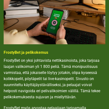
FrostyBet ja pelikokemus
FrostyBet on yksi johtavista nettikasinoista, joka tarjoaa
laajan valikoiman yli 1 800 peliä. Tämä monipuolisuus
varmistaa, että jokaiselle löytyy jotakin, olipa kyseessä
kolikkopelit, pöytäpelit tai live-kasinopelit. Sivusto on
suunniteltu käyttäjäystävälliseksi, ja pelaajat voivat
helposti navigoida eri pelivalikoimien välillä. Tämä tekee
pelikokemuksesta sujuvan ja miellyttävän.
FrostyBet myös arvostaa pelaajiaan tarjoamalla