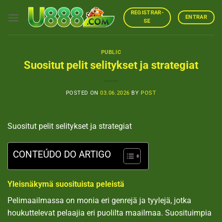
Skip
REGISTRAR-
to
ENTRAR
SE
content
PUBLIC
Suositut pelit selitykset ja strategiat
POSTED ON
03.06.2026
BY
POST
Suositut pelit selitykset ja strategiat
CONTEÚDO DO ARTIGO
Yleisnäkymä suosituista peleistä
Pelimaailmassa on monia eri genrejä ja tyylejä, jotka
houkuttelevat pelaajia eri puolilta maailmaa. Suosituimpia