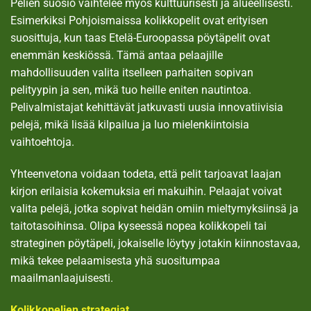
Pelien suosio vaihtelee myös kulttuurisesti ja alueellisesti.
Esimerkiksi Pohjoismaissa kolikkopelit ovat erityisen
suosittuja, kun taas Etelä-Euroopassa pöytäpelit ovat
enemmän keskiössä. Tämä antaa pelaajille
mahdollisuuden valita itselleen parhaiten sopivan
pelityypin ja sen, mikä tuo heille eniten nautintoa.
Pelivalmistajat kehittävät jatkuvasti uusia innovatiivisia
pelejä, mikä lisää kilpailua ja luo mielenkiintoisia
vaihtoehtoja.
Yhteenvetona voidaan todeta, että pelit tarjoavat laajan
kirjon erilaisia kokemuksia eri makuihin. Pelaajat voivat
valita pelejä, jotka sopivat heidän omiin mieltymyksiinsä ja
taitotasoihinsa. Olipa kyseessä nopea kolikkopeli tai
strateginen pöytäpeli, jokaiselle löytyy jotakin kiinnostavaa,
mikä tekee pelaamisesta yhä suositumpaa
maailmanlaajuisesti.
Kolikkopelien strategiat