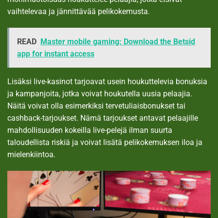
vaihtelevaa ja jännittävää pelikokemusta.
READ
Master mobile gaming: Download the Betsid
app for instant access
Lisäksi live-kasinot tarjoavat usein houkuttelevia bonuksia
ja kampanjoita, jotka voivat houkutella uusia pelaajia.
Näitä voivat olla esimerkiksi tervetuliaisbonukset tai
cashback-tarjoukset. Nämä tarjoukset antavat pelaajille
mahdollisuuden kokeilla live-pelejä ilman suurta
taloudellista riskiä ja voivat lisätä pelikokemuksen iloa ja
mielenkiintoa.