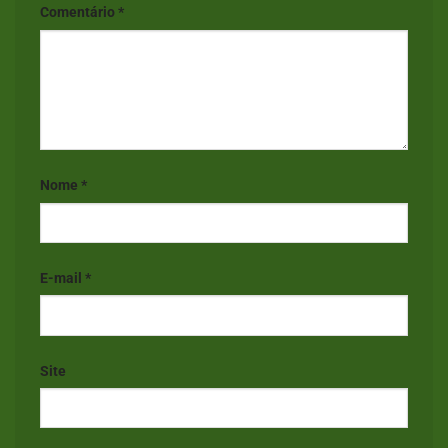
Comentário
*
Nome
*
E-mail
*
Site