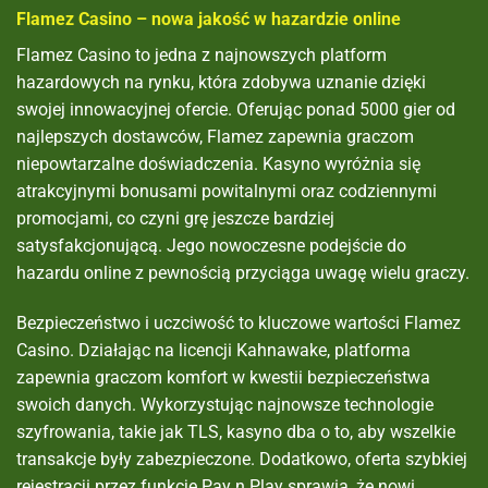
Flamez Casino – nowa jakość w hazardzie online
Flamez Casino to jedna z najnowszych platform
hazardowych na rynku, która zdobywa uznanie dzięki
swojej innowacyjnej ofercie. Oferując ponad 5000 gier od
najlepszych dostawców, Flamez zapewnia graczom
niepowtarzalne doświadczenia. Kasyno wyróżnia się
atrakcyjnymi bonusami powitalnymi oraz codziennymi
promocjami, co czyni grę jeszcze bardziej
satysfakcjonującą. Jego nowoczesne podejście do
hazardu online z pewnością przyciąga uwagę wielu graczy.
Bezpieczeństwo i uczciwość to kluczowe wartości Flamez
Casino. Działając na licencji Kahnawake, platforma
zapewnia graczom komfort w kwestii bezpieczeństwa
swoich danych. Wykorzystując najnowsze technologie
szyfrowania, takie jak TLS, kasyno dba o to, aby wszelkie
transakcje były zabezpieczone. Dodatkowo, oferta szybkiej
rejestracji przez funkcję Pay n Play sprawia, że nowi