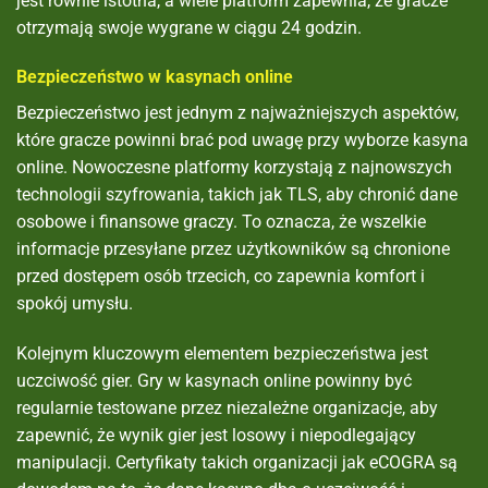
jest równie istotna, a wiele platform zapewnia, że gracze
otrzymają swoje wygrane w ciągu 24 godzin.
Bezpieczeństwo w kasynach online
Bezpieczeństwo jest jednym z najważniejszych aspektów,
które gracze powinni brać pod uwagę przy wyborze kasyna
online. Nowoczesne platformy korzystają z najnowszych
technologii szyfrowania, takich jak TLS, aby chronić dane
osobowe i finansowe graczy. To oznacza, że wszelkie
informacje przesyłane przez użytkowników są chronione
przed dostępem osób trzecich, co zapewnia komfort i
spokój umysłu.
Kolejnym kluczowym elementem bezpieczeństwa jest
uczciwość gier. Gry w kasynach online powinny być
regularnie testowane przez niezależne organizacje, aby
zapewnić, że wynik gier jest losowy i niepodlegający
manipulacji. Certyfikaty takich organizacji jak eCOGRA są