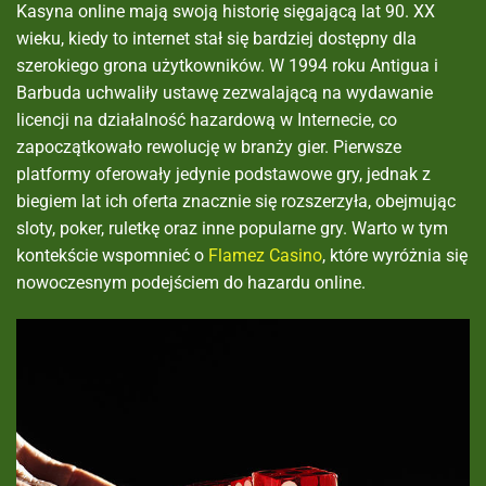
Kasyna online mają swoją historię sięgającą lat 90. XX
wieku, kiedy to internet stał się bardziej dostępny dla
szerokiego grona użytkowników. W 1994 roku Antigua i
Barbuda uchwaliły ustawę zezwalającą na wydawanie
licencji na działalność hazardową w Internecie, co
zapoczątkowało rewolucję w branży gier. Pierwsze
platformy oferowały jedynie podstawowe gry, jednak z
biegiem lat ich oferta znacznie się rozszerzyła, obejmując
sloty, poker, ruletkę oraz inne popularne gry. Warto w tym
kontekście wspomnieć o
Flamez Casino
, które wyróżnia się
nowoczesnym podejściem do hazardu online.