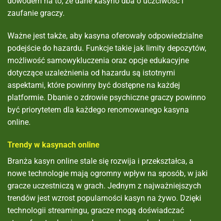
dowodem na to, że dane kasyno dba o uczciwość i
zaufanie graczy.
Ważne jest także, aby kasyna oferowały odpowiedzialne
podejście do hazardu. Funkcje takie jak limity depozytów,
możliwość samowykluczenia oraz opcje edukacyjne
dotyczące uzależnienia od hazardu są istotnymi
aspektami, które powinny być dostępne na każdej
platformie. Dbanie o zdrowie psychiczne graczy powinno
być priorytetem dla każdego renomowanego kasyna
online.
Trendy w kasynach online
Branża kasyn online stale się rozwija i przekształca, a
nowe technologie mają ogromny wpływ na sposób, w jaki
gracze uczestniczą w grach. Jednym z najważniejszych
trendów jest wzrost popularności kasyn na żywo. Dzięki
technologii streamingu, gracze mogą doświadczać