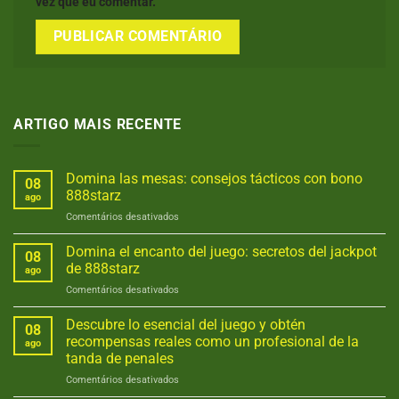
vez que eu comentar.
ARTIGO MAIS RECENTE
Domina las mesas: consejos tácticos con bono
08
888starz
ago
em
Comentários desativados
Domina
las
Domina el encanto del juego: secretos del jackpot
08
mesas:
de 888starz
ago
consejos
em
Comentários desativados
tácticos
Domina
con
el
Descubre lo esencial del juego y obtén
bono
08
encanto
888starz
recompensas reales como un profesional de la
ago
del
tanda de penales
juego:
em
Comentários desativados
secretos
Descubre
del