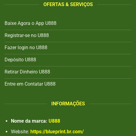
OFERTAS & SERVIÇOS
Baixe Agora o App U888
Registrar-se no U888
Fazer login no U888
Depósito U888
Retirar Dinheiro U888
Entre em Contatar U888
INFORMAÇÕES
Nome da marca:
U888
Website:
https://blueprint.br.com/