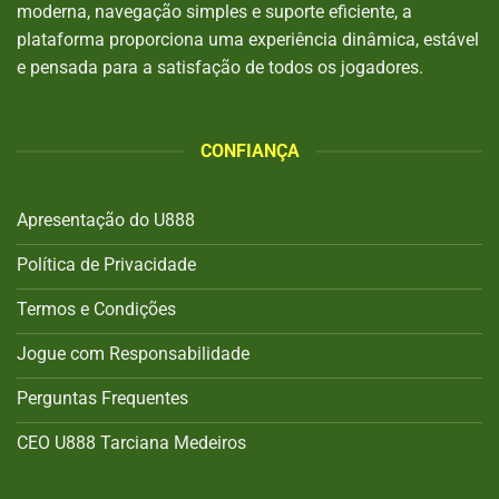
moderna, navegação simples e suporte eficiente, a
plataforma proporciona uma experiência dinâmica, estável
e pensada para a satisfação de todos os jogadores.
CONFIANÇA
Apresentação do U888
Política de Privacidade
Termos e Condições
Jogue com Responsabilidade
Perguntas Frequentes
CEO U888 Tarciana Medeiros