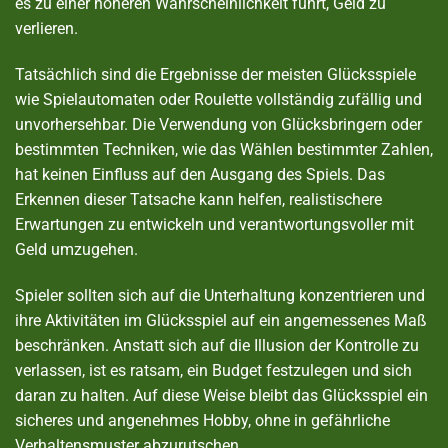
es zu einer höheren Wahrscheinlichkeit führt, Geld zu
verlieren.
Tatsächlich sind die Ergebnisse der meisten Glücksspiele
wie Spielautomaten oder Roulette vollständig zufällig und
unvorhersehbar. Die Verwendung von Glücksbringern oder
bestimmten Techniken, wie das Wählen bestimmter Zahlen,
hat keinen Einfluss auf den Ausgang des Spiels. Das
Erkennen dieser Tatsache kann helfen, realistischere
Erwartungen zu entwickeln und verantwortungsvoller mit
Geld umzugehen.
Spieler sollten sich auf die Unterhaltung konzentrieren und
ihre Aktivitäten im Glücksspiel auf ein angemessenes Maß
beschränken. Anstatt sich auf die Illusion der Kontrolle zu
verlassen, ist es ratsam, ein Budget festzulegen und sich
daran zu halten. Auf diese Weise bleibt das Glücksspiel ein
sicheres und angenehmes Hobby, ohne in gefährliche
Verhaltensmuster abzurutschen.