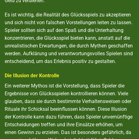
Geld zu verdienen.
Es ist wichtig, die Realität des Glücksspiels zu akzeptieren
und sich nicht von falschen Vorstellungen leiten zu lassen.
Spieler sollten sich auf den Spaß und die Unterhaltung
konzentrieren, die Glücksspiel bieten kann, anstatt auf die
unrealistischen Erwartungen, die durch Mythen geschaffen
werden. Aufklärung und verantwortungsvolles Spielen sind
entscheidend, um das Erlebnis positiv zu gestalten.
Die Illusion der Kontrolle
Ein weiterer Mythos ist die Vorstellung, dass Spieler die
Ergebnisse von Glücksspielen kontrollieren können. Viele
glauben, dass sie durch bestimmte Verhaltensweisen oder
Rituale ihr Schicksal beeinflussen können. Diese Illusion
der Kontrolle kann dazu führen, dass Spieler unvernünftige
Entscheidungen treffen und ihre Einsätze erhöhen, um
einen Gewinn zu erzielen. Das ist besonders gefährlich, da