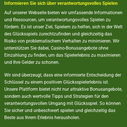
Informieren Sie sich über verantwortungsvolles Spielen
Auf unserer Webseite bieten wir umfassende Informationen
und Ressourcen, um verantwortungsvolles Spielen zu
fördern. Es ist unser Ziel, Spielern zu helfen, sich in der Welt
des Glücksspiels zurechtzufinden und gleichzeitig das
Risiko von problematischem Verhalten zu minimieren. Wir
unterstützen Sie dabei, Casino-Bonusangebote ohne
Einzahlung zu finden, um das Spielerlebnis zu maximieren
und Ihre Gelder zu schonen.
Wir sind überzeugt, dass eine informierte Entscheidung der
Schlüssel zu einem positiven Glücksspielerlebnis ist.
Unsere Plattform bietet nicht nur attraktive Bonusangebote,
sondern auch wertvolle Tipps und Strategien für den
verantwortungsvollen Umgang mit Glücksspiel. So können
Sie sicher und unbeschwert spielen und gleichzeitig das
Beste aus Ihrem Erlebnis herausholen.