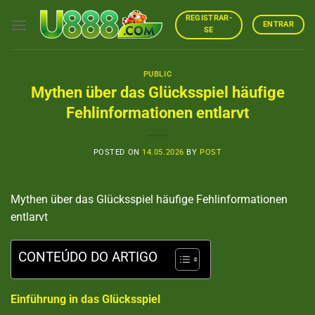
Skip
REGISTRAR-
to
ENTRAR
SE
content
PUBLIC
Mythen über das Glücksspiel häufige
Fehlinformationen entlarvt
POSTED ON
14.05.2026
BY
POST
Mythen über das Glücksspiel häufige Fehlinformationen
entlarvt
CONTEÚDO DO ARTIGO
Einführung in das Glücksspiel