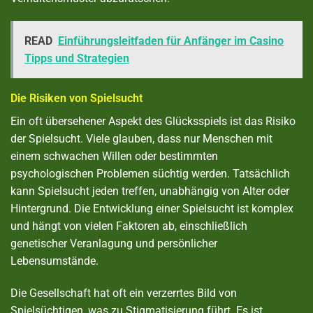
READ
Einführungsleitfaden für Anfänger im Casino
Tipps und Strategien
Die Risiken von Spielsucht
Ein oft übersehener Aspekt des Glücksspiels ist das Risiko
der Spielsucht. Viele glauben, dass nur Menschen mit
einem schwachen Willen oder bestimmten
psychologischen Problemen süchtig werden. Tatsächlich
kann Spielsucht jeden treffen, unabhängig von Alter oder
Hintergrund. Die Entwicklung einer Spielsucht ist komplex
und hängt von vielen Faktoren ab, einschließlich
genetischer Veranlagung und persönlicher
Lebensumstände.
Die Gesellschaft hat oft ein verzerrtes Bild von
Spielsüchtigen, was zu Stigmatisierung führt. Es ist