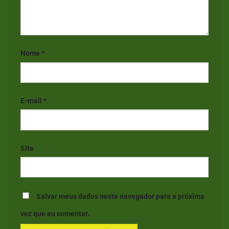
Nome
*
E-mail
*
Site
Salvar meus dados neste navegador para a próxima
vez que eu comentar.