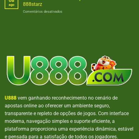
08
reels
and
888starz
ago
with
50/50
em
Comentários desativados
dbbet’s
gambling
Domina
expert
odds
las
gambling
mesas:
machines
consejos
and
tácticos
real
con
bonus
bono
offers
888starz
U888
vem ganhando reconhecimento no cenário de
apostas online ao oferecer um ambiente seguro,
transparente e repleto de opções de jogos. Com interface
moderna, navegação simples e suporte eficiente, a
plataforma proporciona uma experiência dinâmica, estável
e pensada para a satisfação de todos os jogadores.