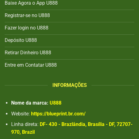
Baixe Agora o App U888
Registrar-se no U888
Fazer login no U888
Depósito U888
Retirar Dinheiro U888
Entre em Contatar U888
INFORMAÇÕES
Nome da marca:
U888
Website:
https://blueprint.br.com/
Linha direta:
DF- 430 - Brazlândia, Brasília - DF, 72707-
970, Brazil