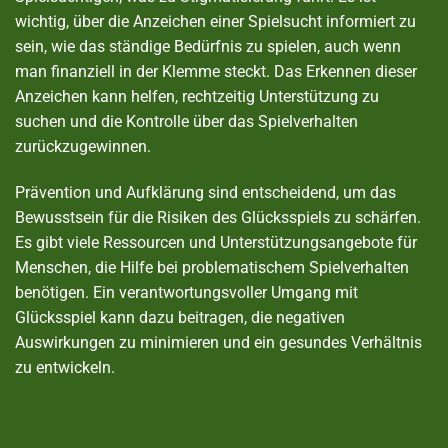
wichtig, über die Anzeichen einer Spielsucht informiert zu
sein, wie das ständige Bedürfnis zu spielen, auch wenn
man finanziell in der Klemme steckt. Das Erkennen dieser
Anzeichen kann helfen, rechtzeitig Unterstützung zu
suchen und die Kontrolle über das Spielverhalten
zurückzugewinnen.
Prävention und Aufklärung sind entscheidend, um das
Bewusstsein für die Risiken des Glücksspiels zu schärfen.
Es gibt viele Ressourcen und Unterstützungsangebote für
Menschen, die Hilfe bei problematischem Spielverhalten
benötigen. Ein verantwortungsvoller Umgang mit
Glücksspiel kann dazu beitragen, die negativen
Auswirkungen zu minimieren und ein gesundes Verhältnis
zu entwickeln.