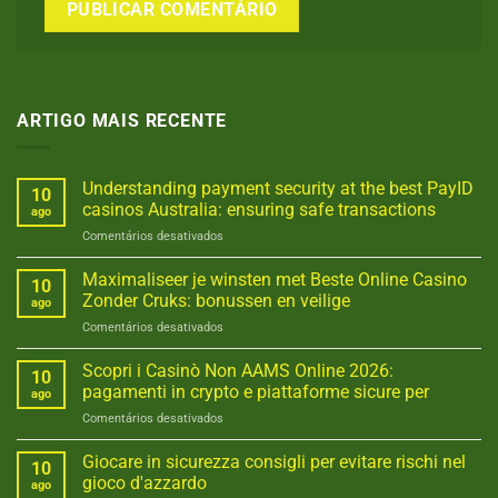
ARTIGO MAIS RECENTE
Understanding payment security at the best PayID
10
casinos Australia: ensuring safe transactions
ago
em
Comentários desativados
Understanding
payment
Maximaliseer je winsten met Beste Online Casino
10
security
Zonder Cruks: bonussen en veilige
ago
at
em
Comentários desativados
the
Maximaliseer
best
je
Scopri i Casinò Non AAMS Online 2026:
PayID
10
winsten
casinos
pagamenti in crypto e piattaforme sicure per
ago
met
Australia:
em
Comentários desativados
Beste
ensuring
Scopri
Online
safe
i
Giocare in sicurezza consigli per evitare rischi nel
Casino
transactions
10
Casinò
Zonder
gioco d'azzardo
ago
Non
Cruks: