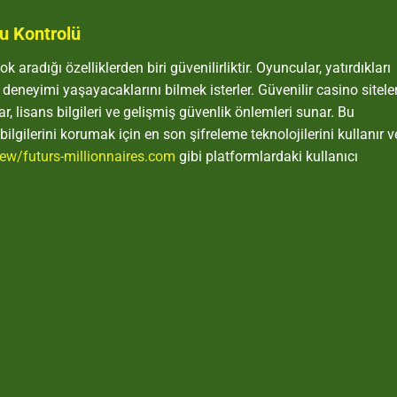
cu Kontrolü
radığı özelliklerden biri güvenilirliktir. Oyuncular, yatırdıkları
eneyimi yaşayacaklarını bilmek isterler. Güvenilir casino siteler
ar, lisans bilgileri ve gelişmiş güvenlik önlemleri sunar. Bu
bilgilerini korumak için en son şifreleme teknolojilerini kullanır v
iew/futurs-millionnaires.com
gibi platformlardaki kullanıcı