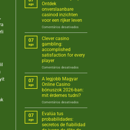
penales
jackpot
apuestas
Ontdek
ago
olímpicas
onverslaanbare
con
casinod inzichten
fondos
,
voor een rijker leven
exclusivos
ra
y
em
Comentários desativados
triunfos
li
Transformeer
gloriosos
je
Clever casino
07
spel:
gambling:
ago
Ontdek
accomplished
onverslaanbare
satisfaction for every
casinod
player
inzichten
il
voor
em
Comentários desativados
u
een
Clever
rijker
casino
A legjobb Magyar
yit
07
leven
gambling:
Online Casino
ago
accomplished
bónuszok 2026-ban:
satisfaction
mit érdemes tudni?
for
ak
every
em
Comentários desativados
player
A
legjobb
Evalúa tus
07
Magyar
probabilidades:
ago
Online
secretos de fiabilidad
Casino