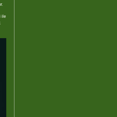
r.
 ile
k