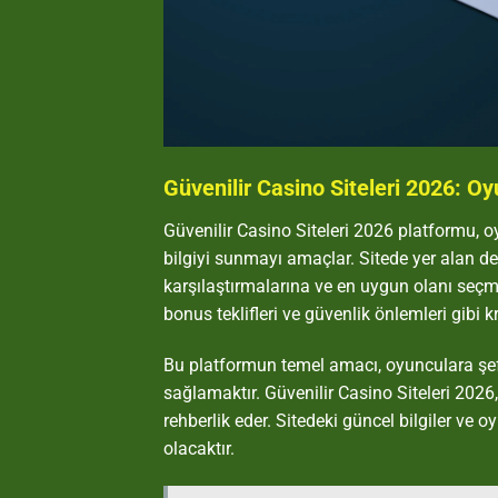
Güvenilir Casino Siteleri 2026: O
Güvenilir Casino Siteleri 2026 platformu, 
bilgiyi sunmayı amaçlar. Sitede yer alan det
karşılaştırmalarına ve en uygun olanı seçmele
bonus teklifleri ve güvenlik önlemleri gibi krit
Bu platformun temel amacı, oyunculara şeffa
sağlamaktır. Güvenilir Casino Siteleri 2026
rehberlik eder. Sitedeki güncel bilgiler ve
olacaktır.