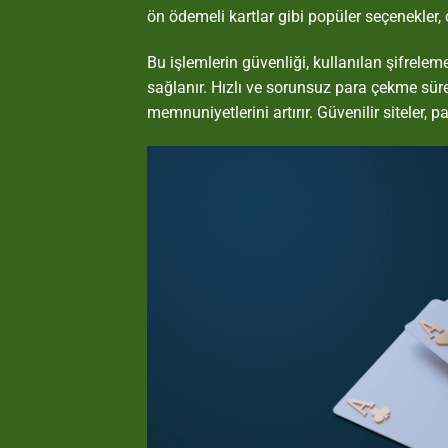
ön ödemeli kartlar gibi popüler seçenekler,
Bu işlemlerin güvenliği, kullanılan şifreleme
sağlanır. Hızlı ve sorunsuz para çekme sür
memnuniyetlerini artırır. Güvenilir siteler, 