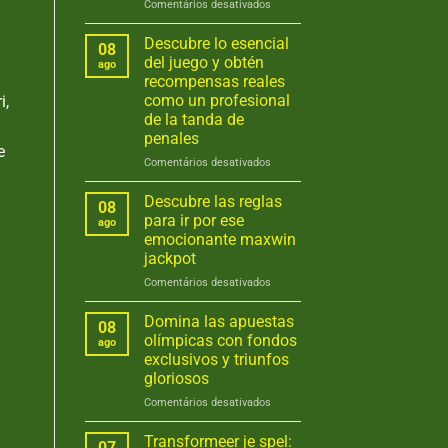
em
Comentários desativados
con
Domina
bono
el
888starz
Descubre lo esencial
08
encanto
del juego y obtén
ago
del
recompensas reales
juego:
como un profesional
i,
secretos
de la tanda de
del
penales
jackpot
e
de
em
Comentários desativados
888starz
Descubre
lo
Descubre las reglas
08
esencial
para ir por ese
ago
del
emocionante maxwin
juego
jackpot
y
obtén
em
Comentários desativados
recompensas
Descubre
reales
las
Domina las apuestas
08
como
reglas
olímpicas con fondos
ago
un
para
exclusivos y triunfos
profesional
ir
gloriosos
de
por
la
ese
em
Comentários desativados
tanda
emocionante
Domina
de
maxwin
las
Transformeer je spel:
07