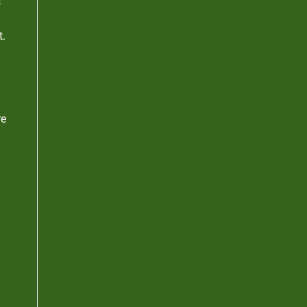
s
t.
re