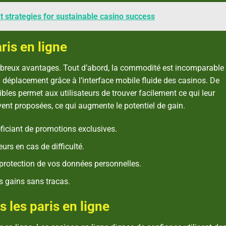
strategies for sustainable casino success
ris en ligne
mbreux avantages. Tout d’abord, la commodité est incomparable 
déplacement grâce à l’interface mobile fluide des casinos. De
nibles permet aux utilisateurs de trouver facilement ce qui leur
ent proposées, ce qui augmente le potentiel de gain.
ficiant de promotions exclusives.
eurs en cas de difficulté.
protection de vos données personnelles.
os gains sans tracas.
 les paris en ligne