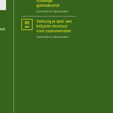
volledige
guida
goktoekomst
completa
per
em
Comentários desativados
un
Bestudeer
gioco
de
Verhoog je spel: een
05
sicuro
winkansen
briljante structuur
ago
e
ous
effectieve
voor casinowinsten
divertente
controle
em
Comentários desativados
voor
Verhoog
een
je
volledige
spel:
goktoekomst
een
briljante
structuur
voor
casinowinsten