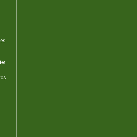
Ces
ter
vos