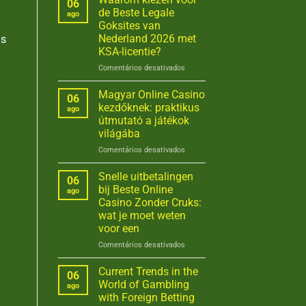
06
winnings:
de Beste Legale
ago
navigating
Goksites van
deposits
Nederland 2026 met
ns
and
KSA-licentie?
withdrawals
at
em
Comentários desativados
the
Waarom
best
kiezen
Magyar Online Casino
06
online
voor
kezdőknek: praktikus
ago
casinos
de
útmutató a játékok
in
Beste
világába
2026
Legale
Goksites
em
Comentários desativados
van
Magyar
Nederland
Online
Snelle uitbetalingen
06
2026
Casino
bij Beste Online
ago
met
kezdőknek:
Casino Zonder Cruks:
KSA-
praktikus
wat je moet weten
licentie?
útmutató
voor een
a
játékok
em
Comentários desativados
világába
Snelle
uitbetalingen
Current Trends in the
06
bij
World of Gambling
ago
Beste
with Foreign Betting
Online