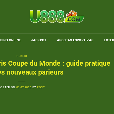
SINO ONLINE
JACKPOT
APOSTAS ESPORTIVAS
LOTER
PUBLIC
ris Coupe du Monde : guide pratique
es nouveaux parieurs
POSTED ON
08.07.2026
BY
POST