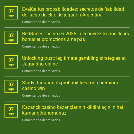
A
for
leven
legjobb
Evalúa tus probabilidades: secretos de fiabilidad
every
07
Magyar
player
de juego de élite de jugadon Argentina
ago
Online
em
Comentários desativados
Casino
Evalúa
bónuszok
tus
RedRacer Casino en 2026 : découvrez les meilleurs
2026-
07
probabilidades:
ban:
bonus et promotions à ne pas
ago
secretos
mit
em
Comentários desativados
de
érdemes
RedRacer
fiabilidad
tudni?
Casino
Unlocking trust: legitimate gambling strategies at
de
07
en
juego
Jaguarino online
ago
2026
de
em
Comentários desativados
:
élite
Unlocking
découvrez
de
trust:
Study Jaguarino’s probabilities for a premium
les
jugadon
07
legitimate
meilleurs
casino win
Argentina
ago
gambling
bonus
em
Comentários desativados
strategies
et
Study
at
promotions
Jaguarino’s
Kazançlı casino kazançlarının kilidini açın: nihai
Jaguarino
à
07
probabilities
online
kumar görünümünüz
ne
ago
for
pas
em
Comentários desativados
a
Kazançlı
premium
casino
casino