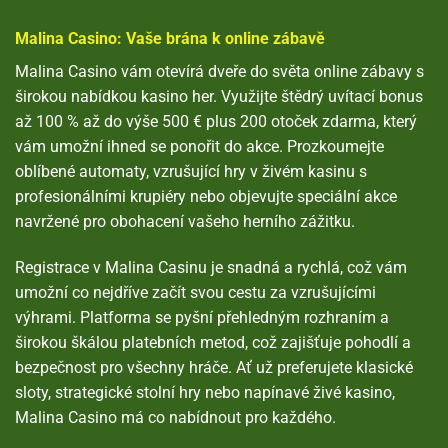
Malina Casino: Vaše brána k online zábavě
Malina Casino vám otevírá dveře do světa online zábavy s
širokou nabídkou kasino her. Využijte štědrý uvítací bonus
až 100 % až do výše 500 € plus 200 otoček zdarma, který
vám umožní ihned se ponořit do akce. Prozkoumejte
oblíbené automaty, vzrušující hry v živém kasinu s
profesionálními krupiéry nebo objevujte speciální akce
navržené pro obohacení vašeho herního zážitku.
Registrace v Malina Casinu je snadná a rychlá, což vám
umožní co nejdříve začít svou cestu za vzrušujícími
výhrami. Platforma se pyšní přehledným rozhraním a
širokou škálou platebních metod, což zajišťuje pohodlí a
bezpečnost pro všechny hráče. Ať už preferujete klasické
sloty, strategické stolní hry nebo napínavé živé kasino,
Malina Casino má co nabídnout pro každého.