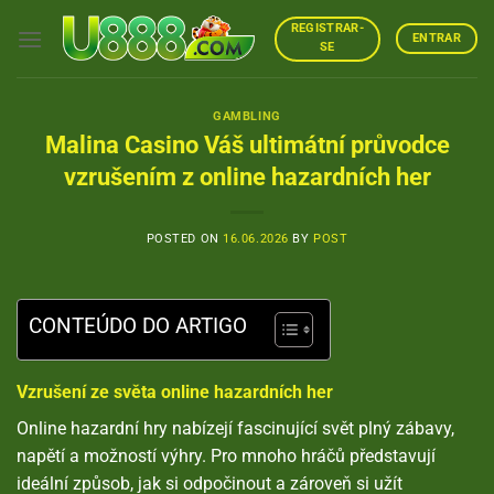
Skip
REGISTRAR-
to
ENTRAR
SE
content
GAMBLING
Malina Casino Váš ultimátní průvodce
vzrušením z online hazardních her
POSTED ON
16.06.2026
BY
POST
CONTEÚDO DO ARTIGO
Vzrušení ze světa online hazardních her
Online hazardní hry nabízejí fascinující svět plný zábavy,
napětí a možností výhry. Pro mnoho hráčů představují
ideální způsob, jak si odpočinout a zároveň si užít