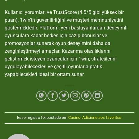
Kullanıcı yorumları ve TrustScore (4.5/5 gibi yüksek bir
puan), 1win’in güvenilirliğini ve müşteri memnuniyetini
göstermektedir. Platform, yeni başlayanlardan deneyimli
oyunculara kadar herkes için cazip bonuslar ve
promosyonlar sunarak oyun deneyimini daha da
zenginleştirmeyi amaçlar. Kazanma olasılıklarını
geliştirmek isteyen oyuncular için 1win, stratejilerini
uygulayabilecekleri ve çeşitli oyunlarla pratik
yapabilecekleri ideal bir ortam sunar.
Esse registro foi postado em
Casino
.
Adicione aos favoritos
.