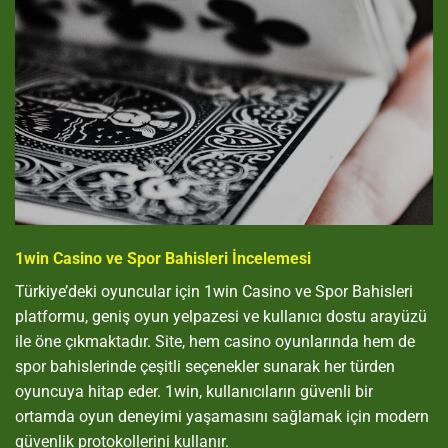
1win Casino ve Spor Bahisleri İncelemesi
Türkiye’deki oyuncular için 1win Casino ve Spor Bahisleri
platformu, geniş oyun yelpazesi ve kullanıcı dostu arayüzü
ile öne çıkmaktadır. Site, hem casino oyunlarında hem de
spor bahislerinde çeşitli seçenekler sunarak her türden
oyuncuya hitap eder. 1win, kullanıcıların güvenli bir
ortamda oyun deneyimi yaşamasını sağlamak için modern
güvenlik protokollerini kullanır.