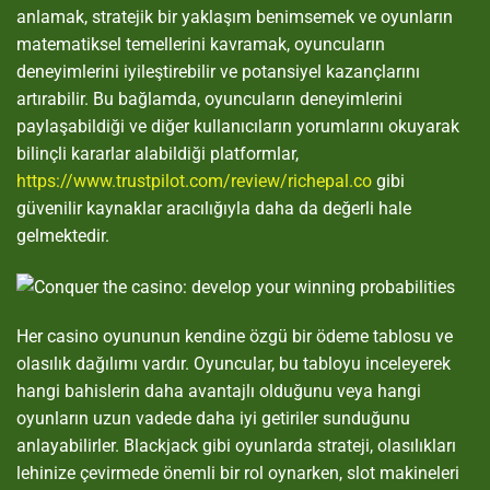
anlamak, stratejik bir yaklaşım benimsemek ve oyunların
matematiksel temellerini kavramak, oyuncuların
deneyimlerini iyileştirebilir ve potansiyel kazançlarını
artırabilir. Bu bağlamda, oyuncuların deneyimlerini
paylaşabildiği ve diğer kullanıcıların yorumlarını okuyarak
bilinçli kararlar alabildiği platformlar,
https://www.trustpilot.com/review/richepal.co
gibi
güvenilir kaynaklar aracılığıyla daha da değerli hale
gelmektedir.
Her casino oyununun kendine özgü bir ödeme tablosu ve
olasılık dağılımı vardır. Oyuncular, bu tabloyu inceleyerek
hangi bahislerin daha avantajlı olduğunu veya hangi
oyunların uzun vadede daha iyi getiriler sunduğunu
anlayabilirler. Blackjack gibi oyunlarda strateji, olasılıkları
lehinize çevirmede önemli bir rol oynarken, slot makineleri