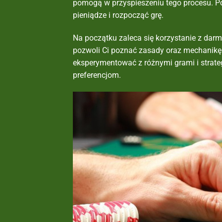
pomogą w przyspieszeniu tego procesu. Po 
pieniądze i rozpocząć grę.
Na początku zaleca się korzystanie z darm
pozwoli Ci poznać zasady oraz mechanikę g
eksperymentować z różnymi grami i strateg
preferencjom.