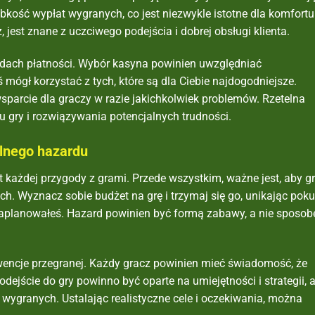
kość wypłat wygranych, co jest niezwykle istotne dla komfortu
z, jest znane z uczciwego podejścia i dobrej obsługi klienta.
dach płatności. Wybór kasyna powinien uwzględniać
 mógł korzystać z tych, które są dla Ciebie najdogodniejsze.
sparcie dla graczy w razie jakichkolwiek problemów. Rzetelna
u gry i rozwiązywania potencjalnych trudności.
lnego hazardu
 każdej przygody z grami. Przede wszystkim, ważne jest, aby g
h. Wyznacz sobie budżet na grę i trzymaj się go, unikając pok
zaplanowałeś. Hazard powinien być formą zabawy, a nie sposo
wencje przegranej. Każdy gracz powinien mieć świadomość, że
ejście do gry powinno być oparte na umiejętności i strategii, 
wygranych. Ustalając realistyczne cele i oczekiwania, można