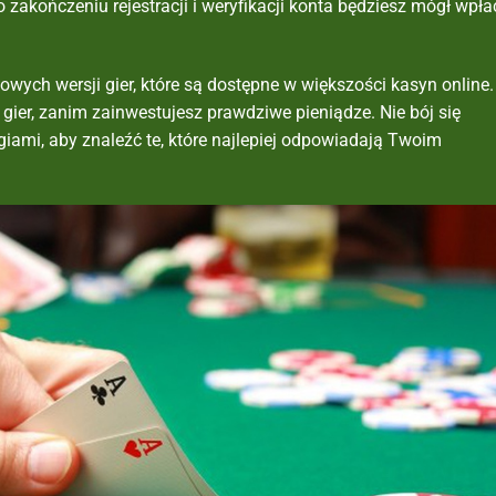
zakończeniu rejestracji i weryfikacji konta będziesz mógł wpła
owych wersji gier, które są dostępne w większości kasyn online.
ier, zanim zainwestujesz prawdziwe pieniądze. Nie bój się
iami, aby znaleźć te, które najlepiej odpowiadają Twoim