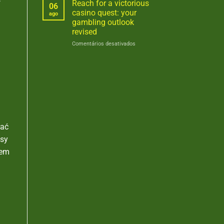
je
2026:
Reach for a victorious
06
casino
Fast
casino quest: your
ago
potentieel:
payouts
gambling outlook
Beheers
and
revised
de
the
gokbasis
latest
em
Comentários desativados
vandaag
promotions
Reach
for
a
victorious
casino
quest:
your
gambling
outlook
rać
revised
usy
bem
a