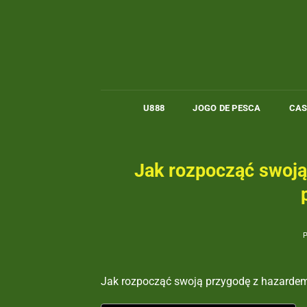
Skip
to
content
U888
JOGO DE PESCA
CAS
Jak rozpocząć swoją
Jak rozpocząć swoją przygodę z hazardem