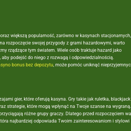
coraz większą popularność, zarówno w kasynach stacjonarnych,
ę na rozpoczęcie swojej przygody z grami hazardowymi, warto
y rządzące tym światem. Wiele osób traktuje hazard jako
, aby podejść do niego z rozwagą i odpowiedzialnością.
asyno bonus bez depozytu
, może pomóc uniknąć nieprzyjemny
ami gier, które oferują kasyna. Gry takie jak ruletka, blackjack
raz strategie, które mogą wpłynąć na Twoje szanse na wygraną
przyciągają różne grupy graczy. Dlatego przed rozpoczęciem wa
 która najbardziej odpowiada Twoim zainteresowaniom i stylowi