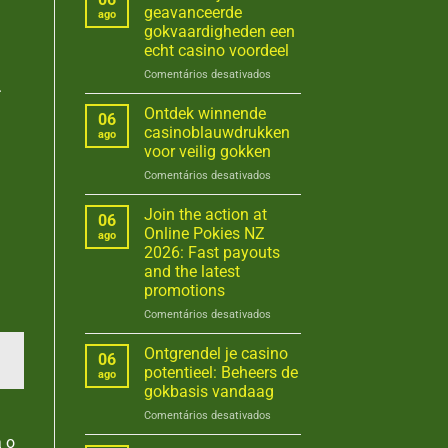
the
geavanceerde
ago
adrenaline
gokvaardigheden een
rush
echt casino voordeel
of
casino
em
Comentários desativados
.
gambling
Ontwikkel
je
Ontdek winnende
06
geavanceerde
casinoblauwdrukken
ago
gokvaardigheden
voor veilig gokken
een
em
Comentários desativados
echt
Ontdek
casino
winnende
voordeel
Join the action at
06
casinoblauwdrukken
Online Pokies NZ
ago
voor
2026: Fast payouts
veilig
and the latest
gokken
promotions
em
Comentários desativados
Join
the
Ontgrendel je casino
06
action
potentieel: Beheers de
ago
at
gokbasis vandaag
Online
em
Comentários desativados
Pokies
Ontgrendel
NZ
ą o