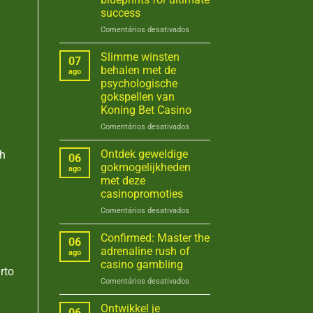
guide
success
to
gambling
em
Comentários desativados
success
Unlock
the
Slimme winsten
07
psychology
behalen met de
ago
of
psychologische
winning:
gokspellen van
casino
Koning Bet Casino
blueprints
for
em
Comentários desativados
ultimate
Slimme
success
winsten
Ontdek geweldige
ch
06
behalen
gokmogelijkheden
ago
met
met deze
de
casinopromoties
psychologische
gokspellen
em
Comentários desativados
van
Ontdek
Koning
geweldige
Confirmed: Master the
06
Bet
gokmogelijkheden
adrenaline rush of
.
ago
Casino
met
casino gambling
deze
rto
em
Comentários desativados
casinopromoties
Confirmed:
Master
Ontwikkel je
06