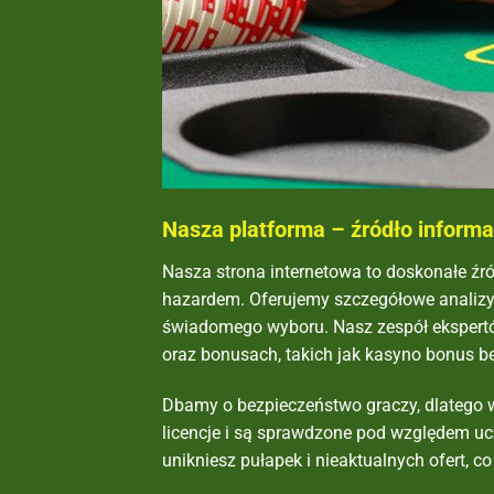
Nasza platforma – źródło informa
Nasza strona internetowa to doskonałe źró
hazardem. Oferujemy szczegółowe analizy 
świadomego wyboru. Nasz zespół ekspertó
oraz bonusach, takich jak kasyno bonus be
Dbamy o bezpieczeństwo graczy, dlatego 
licencje i są sprawdzone pod względem ucz
unikniesz pułapek i nieaktualnych ofert, co