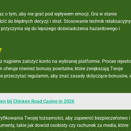
az o tym, aby nie grać pod wpływem emocji. Gra w stanie
ić do błędnych decyzji i strat. Stosowanie technik relaksacyjn
 przyczynia się do lepszego doświadczenia hazardowego i
?
 najpierw założyć konto na wybranej platformie. Proces rejestra
syn oferuje również bonusy powitalne, które zwiększają Twoje
ie przeczytać regulamin, aby znać zasady dotyczące bonusów, 
elen bij Chicken Road Сasino in 2026
ryfikowania Twojej tożsamości, aby zapewnić bezpieczeństwo i
menty, takie jak dowód osobisty czy rachunek za media, które