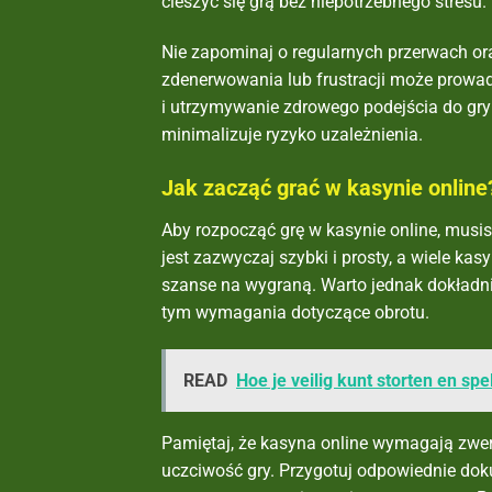
cieszyć się grą bez niepotrzebnego stresu.
Nie zapominaj o regularnych przerwach or
zdenerwowania lub frustracji może prowadz
i utrzymywanie zdrowego podejścia do gry
minimalizuje ryzyko uzależnienia.
Jak zacząć grać w kasynie online
Aby rozpocząć grę w kasynie online, musisz
jest zazwyczaj szybki i prosty, a wiele ka
szanse na wygraną. Warto jednak dokładn
tym wymagania dotyczące obrotu.
READ
Hoe je veilig kunt storten en sp
Pamiętaj, że kasyna online wymagają zwe
uczciwość gry. Przygotuj odpowiednie doku