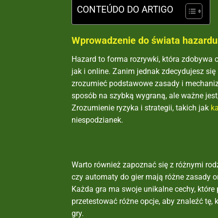
CONTEÚDO DO ARTIGO
Wprowadzenie do świata hazardu
Hazard to forma rozrywki, która zdobywa 
jak i online. Zanim jednak zdecydujesz si
zrozumieć podstawowe zasady i mechanizm
sposób na szybką wygraną, ale ważne jest
Zrozumienie ryzyka i strategii, takich jak
k
niespodzianek.
Warto również zapoznać się z różnymi rodzaj
czy automaty do gier mają różne zasady o
Każda gra ma swoje unikalne cechy, które 
przetestować różne opcje, aby znaleźć tę,
gry.