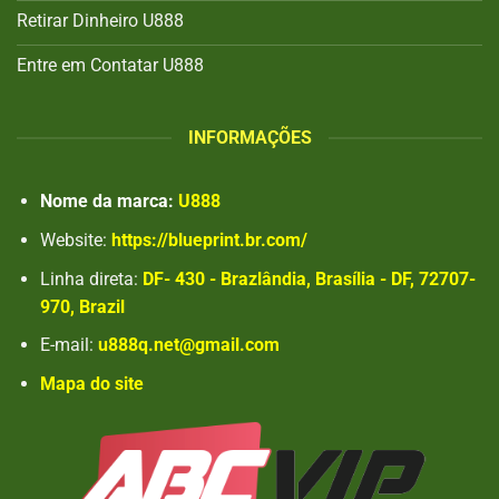
Retirar Dinheiro U888
Entre em Contatar U888
INFORMAÇÕES
Nome da marca:
U888
Website:
https://blueprint.br.com/
Linha direta:
DF- 430 - Brazlândia, Brasília - DF, 72707-
970, Brazil
E-mail:
u888q.net@gmail.com
Mapa do site