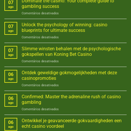
Dominate the casino: Your complete guide to
07
gambling success
ago
em
Comentários desativados
Dominate
the
Unlock the psychology of winning: casino
07
casino:
blueprints for ultimate success
ago
Your
em
Comentários desativados
complete
Unlock
guide
the
Slimme winsten behalen met de psychologische
to
07
psychology
gambling
gokspellen van Koning Bet Casino
ago
of
success
em
Comentários desativados
winning:
Slimme
casino
winsten
Ontdek geweldige gokmogelijkheden met deze
blueprints
06
behalen
for
casinopromoties
ago
met
ultimate
em
Comentários desativados
de
success
Ontdek
psychologische
geweldige
Confirmed: Master the adrenaline rush of casino
gokspellen
06
gokmogelijkheden
van
gambling
ago
met
Koning
em
Comentários desativados
deze
Bet
Confirmed:
casinopromoties
Casino
Master
Ontwikkel je geavanceerde gokvaardigheden een
06
the
echt casino voordeel
ago
adrenaline