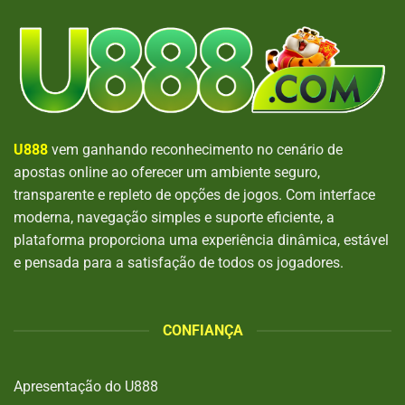
your
gambling
outlook
revised
U888
vem ganhando reconhecimento no cenário de
apostas online ao oferecer um ambiente seguro,
transparente e repleto de opções de jogos. Com interface
moderna, navegação simples e suporte eficiente, a
plataforma proporciona uma experiência dinâmica, estável
e pensada para a satisfação de todos os jogadores.
CONFIANÇA
Apresentação do U888