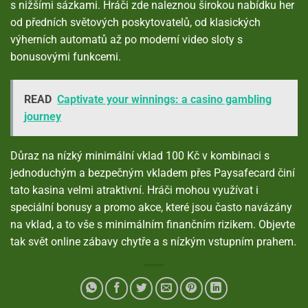
s nižšími sázkami. Hráči zde naleznou širokou nabídku her
od předních světových poskytovatelů, od klasických
výherních automatů až po moderní video sloty s
bonusovými funkcemi.
READ
Captivate your winnings: a casino gambling
journey
Důraz na nízký minimální vklad 100 Kč v kombinaci s
jednoduchým a bezpečným vkladem přes Paysafecard činí
tato kasina velmi atraktivní. Hráči mohou využívat i
speciální bonusy a promo akce, které jsou často navázány
na vklad, a to vše s minimálním finančním rizikem. Objevte
tak svět online zábavy chytře a s nízkým vstupním prahem.