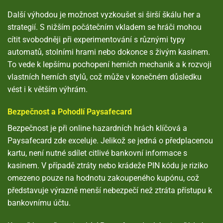
Další výhodou je možnost vyzkoušet si širší škálu her a
strategií. S nižším počátečním vkladem se hráči mohou
cítit svobodněji při experimentování s různými typy
automatů, stolními hrami nebo dokonce s živým kasinem.
To vede k lepšímu pochopení herních mechanik a k rozvoji
vlastních herních stylů, což může v konečném důsledku
vést i k větším výhrám.
Bezpečnost a Pohodlí Paysafecard
Bezpečnost je při online hazardních hrách klíčová a
Paysafecard zde exceluje. Jelikož se jedná o předplacenou
kartu, není nutné sdílet citlivé bankovní informace s
kasinem. V případě ztráty nebo krádeže PIN kódu je riziko
omezeno pouze na hodnotu zakoupeného kupónu, což
představuje výrazně menší nebezpečí než ztráta přístupu k
bankovnímu účtu.