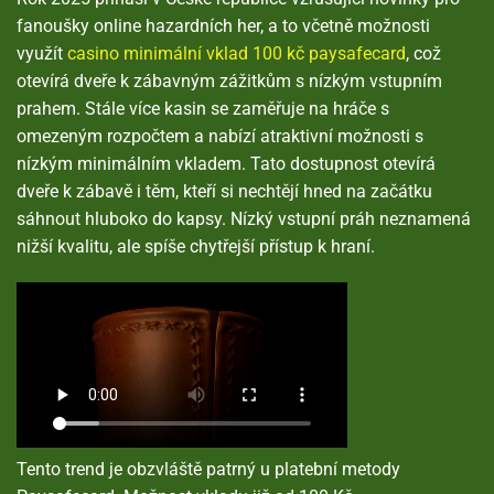
fanoušky online hazardních her, a to včetně možnosti
využít
casino minimální vklad 100 kč paysafecard
, což
otevírá dveře k zábavným zážitkům s nízkým vstupním
prahem. Stále více kasin se zaměřuje na hráče s
omezeným rozpočtem a nabízí atraktivní možnosti s
nízkým minimálním vkladem. Tato dostupnost otevírá
dveře k zábavě i těm, kteří si nechtějí hned na začátku
sáhnout hluboko do kapsy. Nízký vstupní práh neznamená
nižší kvalitu, ale spíše chytřejší přístup k hraní.
Tento trend je obzvláště patrný u platební metody