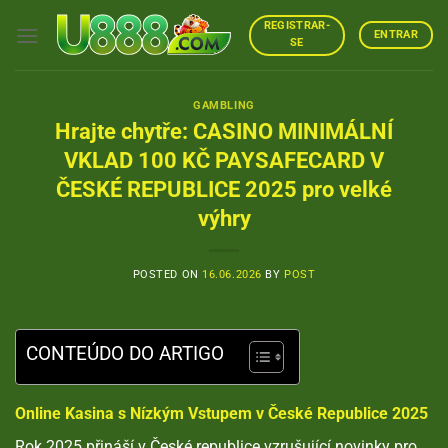
Skip
REGISTRAR-
to
ENTRAR
SE
content
GAMBLING
Hrajte chytře: CASINO MINIMÁLNÍ
VKLAD 100 KČ PAYSAFECARD V
ČESKÉ REPUBLICE 2025 pro velké
výhry
POSTED ON
16.06.2026
BY
POST
CONTEÚDO DO ARTIGO
Online Kasina s Nízkým Vstupem v České Republice 2025
Rok 2025 přináší v České republice vzrušující novinky pro