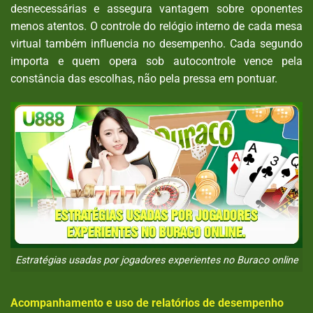
desnecessárias e assegura vantagem sobre oponentes
menos atentos. O controle do relógio interno de cada mesa
virtual também influencia no desempenho. Cada segundo
importa e quem opera sob autocontrole vence pela
constância das escolhas, não pela pressa em pontuar.
Estratégias usadas por jogadores experientes no Buraco online
Acompanhamento e uso de relatórios de desempenho