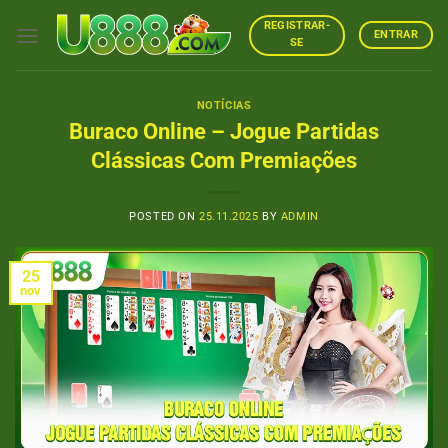
Skip
REGISTRAR-
to
ENTRAR
SE
content
NOTÍCIAS
Buraco Online – Jogue Partidas
Clássicas Com Premiações
POSTED ON
25.11.2025
BY
ADMIN
25
nov