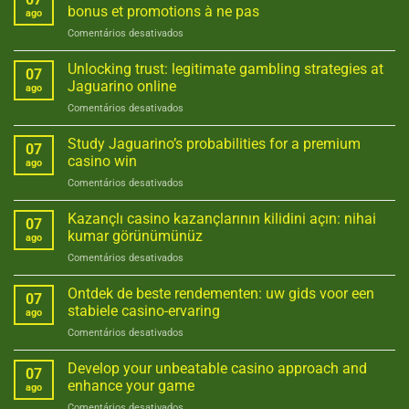
probabilidades:
ban:
bonus et promotions à ne pas
ago
secretos
mit
em
Comentários desativados
de
érdemes
RedRacer
fiabilidad
tudni?
Casino
Unlocking trust: legitimate gambling strategies at
de
07
en
juego
Jaguarino online
ago
2026
de
em
Comentários desativados
:
élite
Unlocking
découvrez
de
trust:
Study Jaguarino’s probabilities for a premium
les
jugadon
07
legitimate
meilleurs
casino win
Argentina
ago
gambling
bonus
em
Comentários desativados
strategies
et
Study
at
promotions
Jaguarino’s
Kazançlı casino kazançlarının kilidini açın: nihai
Jaguarino
à
07
probabilities
online
kumar görünümünüz
ne
ago
for
pas
em
Comentários desativados
a
Kazançlı
premium
casino
Ontdek de beste rendementen: uw gids voor een
casino
07
kazançlarının
win
stabiele casino-ervaring
ago
kilidini
em
Comentários desativados
açın:
Ontdek
nihai
de
Develop your unbeatable casino approach and
kumar
07
beste
görünümünüz
enhance your game
ago
rendementen:
em
Comentários desativados