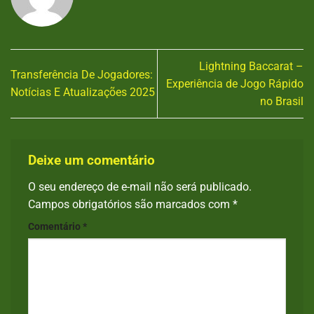
Lightning Baccarat –
Transferência De Jogadores:
Experiência de Jogo Rápido
Notícias E Atualizações 2025
no Brasil
Deixe um comentário
O seu endereço de e-mail não será publicado.
Campos obrigatórios são marcados com
*
Comentário
*