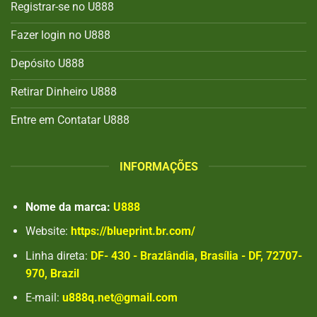
Registrar-se no U888
Fazer login no U888
Depósito U888
Retirar Dinheiro U888
Entre em Contatar U888
INFORMAÇÕES
Nome da marca:
U888
Website:
https://blueprint.br.com/
Linha direta:
DF- 430 - Brazlândia, Brasília - DF, 72707-
970, Brazil
E-mail:
u888q.net@gmail.com