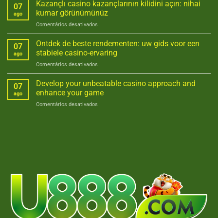
Jaguarino’s
Kazançlı casino kazançlarının kilidini açın: nihai
Jaguarino
à
07
probabilities
online
kumar görünümünüz
ne
ago
for
pas
em
Comentários desativados
a
Kazançlı
premium
casino
Ontdek de beste rendementen: uw gids voor een
casino
07
kazançlarının
win
stabiele casino-ervaring
ago
kilidini
em
Comentários desativados
açın:
Ontdek
nihai
de
Develop your unbeatable casino approach and
kumar
07
beste
görünümünüz
enhance your game
ago
rendementen:
em
Comentários desativados
uw
Develop
gids
your
voor
unbeatable
een
casino
stabiele
approach
casino-
and
ervaring
enhance
your
game