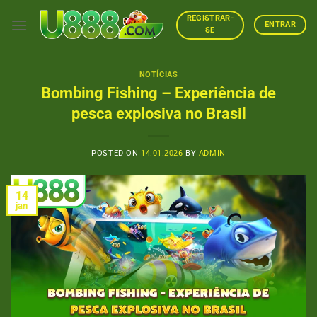
Skip
REGISTRAR-
to
ENTRAR
SE
content
NOTÍCIAS
Bombing Fishing – Experiência de
pesca explosiva no Brasil
POSTED ON
14.01.2026
BY
ADMIN
14
jan