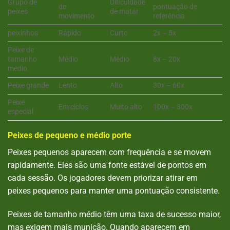
Grupo de
Dificuldade
de
pontuação de
peixes
de matar
movimento
referência
peixinhos
Rápido
Curto
2x – 5x
Peixe de
tamanho
Médio
Médio
8x – 20x
médio
Peixe grande
Lento
Alto
30x – 60x
Peixe
Em ciclos
Muito alto
100x – 300x
especial
Peixes de pequeno e médio porte
Peixes pequenos aparecem com frequência e se movem
rapidamente. Eles são uma fonte estável de pontos em
cada sessão. Os jogadores devem priorizar atirar em
peixes pequenos para manter uma pontuação consistente.
Peixes de tamanho médio têm uma taxa de sucesso maior,
mas exigem mais munição. Quando aparecem em