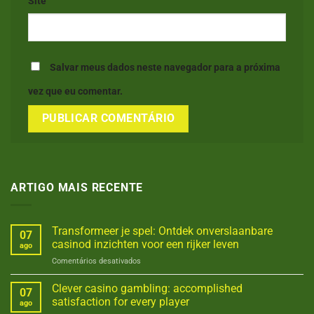
Site
Salvar meus dados neste navegador para a próxima
vez que eu comentar.
ARTIGO MAIS RECENTE
Transformeer je spel: Ontdek onverslaanbare
07
casinod inzichten voor een rijker leven
ago
em
Comentários desativados
Transformeer
je
Clever casino gambling: accomplished
07
spel:
satisfaction for every player
ago
Ontdek