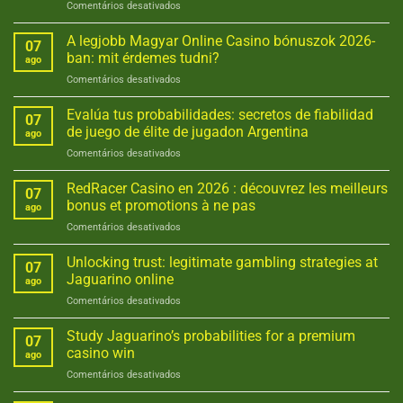
em
Comentários desativados
onverslaanbare
Clever
casinod
casino
A legjobb Magyar Online Casino bónuszok 2026-
inzichten
07
gambling:
voor
ban: mit érdemes tudni?
ago
accomplished
een
em
Comentários desativados
satisfaction
rijker
A
for
leven
legjobb
Evalúa tus probabilidades: secretos de fiabilidad
every
07
Magyar
player
de juego de élite de jugadon Argentina
ago
Online
em
Comentários desativados
Casino
Evalúa
bónuszok
tus
RedRacer Casino en 2026 : découvrez les meilleurs
2026-
07
probabilidades:
ban:
bonus et promotions à ne pas
ago
secretos
mit
em
Comentários desativados
de
érdemes
RedRacer
fiabilidad
tudni?
Casino
Unlocking trust: legitimate gambling strategies at
de
07
en
juego
Jaguarino online
ago
2026
de
em
Comentários desativados
:
élite
Unlocking
découvrez
de
trust:
Study Jaguarino’s probabilities for a premium
les
jugadon
07
legitimate
meilleurs
casino win
Argentina
ago
gambling
bonus
em
Comentários desativados
strategies
et
Study
at
promotions