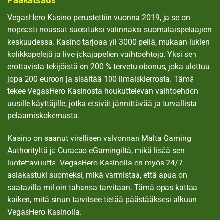
Pääkatsaus
VegasHero Kasino perustettiin vuonna 2019, ja se on
nopeasti noussut suosituksi valinnaksi suomalaispelaajien
keskuudessa. Kasino tarjoaa yli 3000 peliä, mukaan lukien
kolikkopelejä ja live-jakajapelien vaihtoehtoja. Yksi sen
erottavista tekijöistä on 200 % tervetulobonus, joka ulottuu
jopa 200 euroon ja sisältää 100 ilmaiskierrosta. Tämä
tekee VegasHero Kasinosta houkuttelevan vaihtoehdon
uusille käyttäjille, jotka etsivät jännittävää ja turvallista
pelaamiskokemusta.
Kasino on saanut virallisen valvonnan Malta Gaming
Authorityltä ja Curacao eGamingiltä, mikä lisää sen
luotettavuutta. VegasHero Kasinolla on myös 24/7
asiakastuki suomeksi, mikä varmistaa, että apua on
saatavilla milloin tahansa tarvitaan. Tämä opas kattaa
kaiken, mitä sinun tarvitsee tietää päästääksesi alkuun
VegasHero Kasinolla.