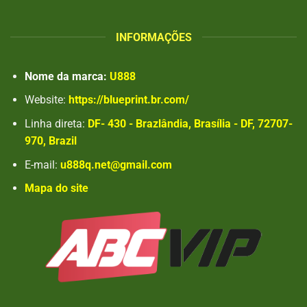
INFORMAÇÕES
Nome da marca:
U888
Website:
https://blueprint.br.com/
Linha direta:
DF- 430 - Brazlândia, Brasília - DF, 72707-
970, Brazil
E-mail:
u888q.net@gmail.com
Mapa do site