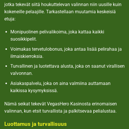
jotka tekevät siitä houkuttelevan valinnan niin uusille kuin
kokeneille pelaajille. Tarkastellaan muutamia keskeisiä
etuja:
Monipuolinen pelivalikoima, joka kattaa kaikki
suosikkipelit.
Voimakas tervetulobonus, joka antaa lisää pelirahaa ja
ilmaiskierroksia.
Turvallinen ja luotettava alusta, joka on saanut virallisen
valvonnan.
Asiakaspalvelu, joka on aina valmiina auttamaan
kaikissa kysymyksissä.
Nämä seikat tekevät VegasHero Kasinosta erinomaisen
valinnan, kun etsit turvallista ja palkitsevaa pelialustaa.
Luottamus ja turvallisuus